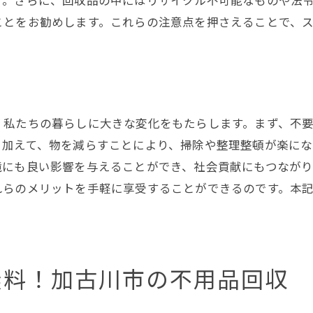
す。さらに、回収品の中にはリサイクル不可能なものや法
生活環境が改善されるまでのプロセス
ことをお勧めします。これらの注意点を押さえることで、
広がる快適空間の未来像
無料で簡単！加古川市の不用品回収活用法
無料で簡単に利用するためのガイド
不用品回収の簡単な手続き方法
、私たちの暮らしに大きな変化をもたらします。まず、不
加古川市で利用する際のポイント
。加えて、物を減らすことにより、掃除や整理整頓が楽にな
手軽に始める不用品回収
境にも良い影響を与えることができ、社会貢献にもつなが
加古川市での活用事例とその効果
れらのメリットを手軽に享受することができるのです。本
簡単にできる不用品整理の手順
地域特性を活かした不用品回収で加古川市の生活改善
地域特性を活用したサービス展開
無料！加古川市の不用品回収
加古川市での生活改善事例
地域の特性に合わせた回収方法