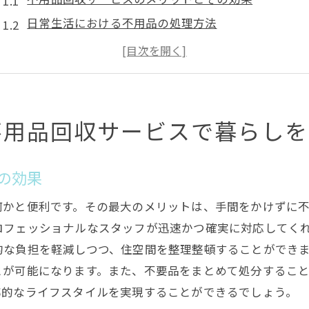
日常生活における不用品の処理方法
不用品回収がもたらす環境への貢献
加古川市での不用品回収の流れと手順
無料サービスを利用する際の注意点
不用品回収が暮らしを変える理由
不用品回収サービスで暮らしを
地域密着型で安心無料！加古川市の不用品回収
地域密着型サービスの特徴と利点
の効果
無料で利用できる不用品回収の条件
何かと便利です。その最大のメリットは、手間をかけずに
地域の特性を生かしたサービス展開
ロフェッショナルなスタッフが迅速かつ確実に対応してく
安心して利用できる業者の選び方
的な負担を軽減しつつ、住空間を整理整頓することができ
加古川市の住民に支持される理由
とが可能になります。また、不要品をまとめて処分するこ
地域コミュニティと連携した活動
率的なライフスタイルを実現することができるでしょう。