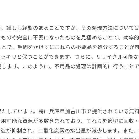
迅速対応で手間いらずの不用品整理加古川市の無料サー
迅速対応が可能な理由とは
手間をかけずに不用品を整理する方法
は、誰しも経験のあることですが、その処理方法について
無料サービスのスムーズな進行プロセス
いものや完全に不要になったものを見極めることで、効率
不用品整理の専門家に頼む利点
ことで、手間をかけずにこれらの不要品を処分することが
時間を節約できる理由とその方法
スッキリと保つことができます。さらに、リサイクル可能
現します。このように、不用品の処理は計画的に行うこと
加古川市での迅速な対応事例
プロの手でスムーズに不用品処理加古川市の新しい生活
プロが提供する安心の不用品処理
加古川市で新生活を始めるための準備
専門家に依頼することで得られる安心感
果たしています。特に兵庫県加古川市で提供されている無
利用可能な資源が多数含まれており、それらを適切に回収
不用品処理のプロセスとその効果
製造が抑制され、二酸化炭素の排出量が減少します。また
新しい生活空間を作るためのステップ