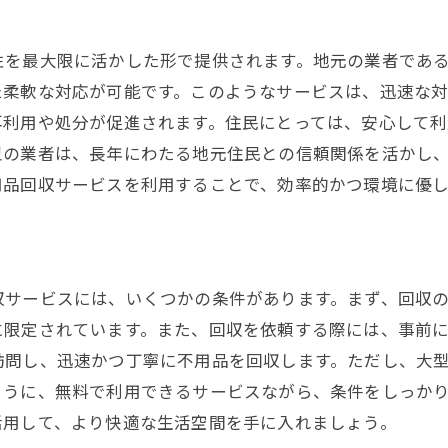
生活改善に繋がる不用品回収
性を最大限に活かした形で提供されます。地元の業者である
効率的な回収で得られる生活の質向上
た柔軟な対応が可能です。このようなサービスは、迅速な
地域性を考慮した不用品回収のメリット
再利用や処分が促進されます。住民にとっては、安心して
型の業者は、長年にわたる地元住民との信頼関係を活かし
用品回収サービスを利用することで、効率的かつ環境に優
収サービスには、いくつかの条件があります。まず、回収
限定されています。また、回収を依頼する際には、事前に
訪問し、迅速かつ丁寧に不用品を回収します。ただし、大
ように、無料で利用できるサービスながら、条件をしっか
活用して、より快適な生活空間を手に入れましょう。