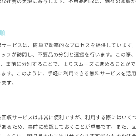
能な社会の実現に寄与します。不用品回収は、個々の家庭
プロの手で不用品を速やかに処理
賢く利用しよう加古川市の無料不用品回収サービス
賢い利用法で得られるメリット
順
知っておきたい不用品回収の基本
収サービスは、簡単で効率的なプロセスを提供しています
無料で利用するためのポイント
タッフが訪問し、不要品の分別と運搬を行います。この際
加古川市での効果的な利用法
は、事前に分別することで、よりスムーズに進めることがで
身近な不用品を上手に処理する方法
れます。このように、手軽に利用できる無料サービスを活
不用品回収を賢く活用するヒント
きます。
不用品回収で広がる暮らしの快適空間加古川市
快適空間を広げるためのステップ
不用品回収が生活空間を変える理由
品回収サービスは非常に便利ですが、利用する際にはいく
加古川市での快適な暮らしの実現
があるため、事前に確認しておくことが重要です。また、
快適空間を維持するヒント