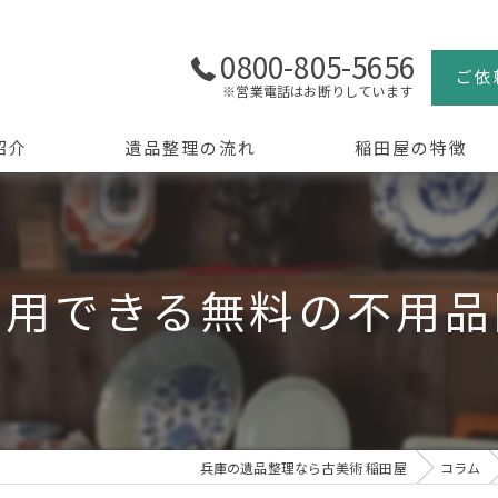
0800-805-5656
ご依
※営業電話はお断りしています
紹介
遺品整理の流れ
稲田屋の特徴
よくある質問
買取
生前整理
利用できる無料の不用品
骨董品
美術品
京都の遺品整理
兵庫の遺品整理なら古美術 稲田屋
コラム