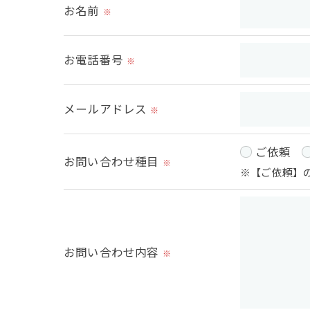
お名前
※
＜個人情報の委託について＞
当社では、利用目的の達成に必要な範囲に
お電話番号
※
これらの委託先に対しては個人情報保護契
メールアドレス
＜個人情報の安全管理＞
※
当社では、個人情報の漏洩等がなされない
ご依頼
お問い合わせ種目
※
＜個人情報を与えなかった場合に生じる結
※【ご依頼】
必要な情報を頂けない場合は、それに対応
＜個人情報の開示･訂正・削除･利用停止の
お問い合わせ内容
※
当社では、お客様の個人情報の開示･訂正･
ご本人である事を確認のうえ、対応させて
個人情報の開示･訂正･削除・利用停止の具