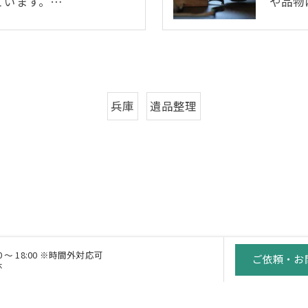
ています。…
や品物
兵庫
遺品整理
00 ～ 18:00 ※時間外対応可
ご依頼・お
休