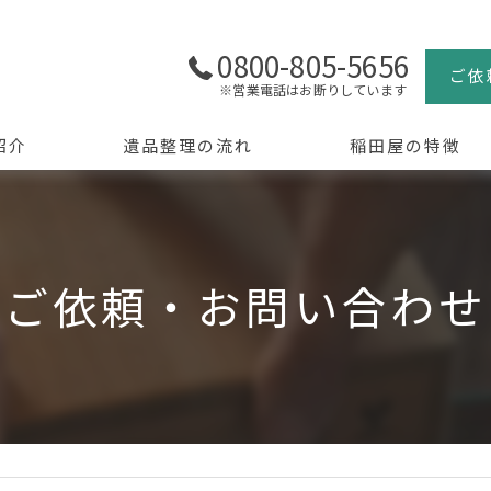
0800-805-5656
ご依
※営業電話はお断りしています
紹介
遺品整理の流れ
稲田屋の特徴
よくある質問
買取
生前整理
ご依頼・お問い合わせ
骨董品
美術品
京都の遺品整理