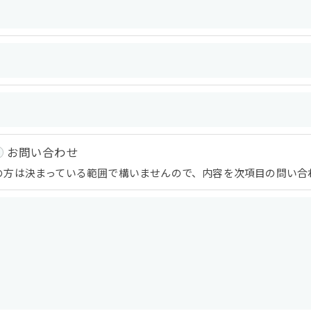
おいて、個人情報を外部に委託する場合があります。
約等の措置をとり、適切な監督を行います。
よう、適切に安全管理対策を実施します。
お問い合わせ
果＞
の方は決まっている範囲で構いませんので、内容を次項目の問い合
した当社のサービスをご提供できない場合がございますの
手続について＞
削除・利用停止の手続を定めさせて頂いております。
頂きます。
体的手続きにつきましては、お電話でお問合せ下さい。