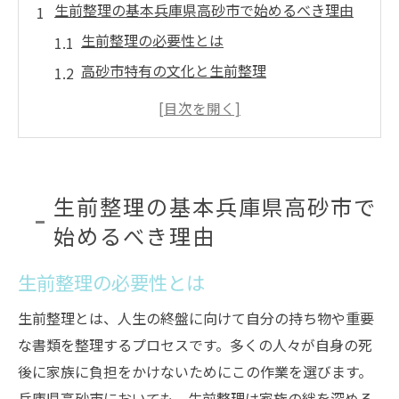
生前整理の基本兵庫県高砂市で始めるべき理由
生前整理の必要性とは
高砂市特有の文化と生前整理
高砂市で生前整理を始めるタイミング
地域密着の生前整理サポート
高砂市での生前整理における注意点
生前整理を始める前に知っておくべきこと
生前整理の基本兵庫県高砂市で
地域文化を考慮した生前整理の進め方
始めるべき理由
高砂市の地域文化を理解する
生前整理の必要性とは
地域の風習を取り入れた生前整理
文化を尊重した遺品整理のポイント
生前整理とは、人生の終盤に向けて自分の持ち物や重要
地元の専門家が提供するアドバイス
な書類を整理するプロセスです。多くの人々が自身の死
後に家族に負担をかけないためにこの作業を選びます。
地域行事と生前整理の連携
兵庫県高砂市においても、生前整理は家族の絆を深める