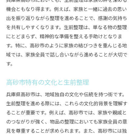
コミュニティを活用した生前整理
機会ともなり得ます。例えば、家族と一緒に過去の思い
家族との対話が生前整理における安心の鍵
出を振り返りながら整理を進めることで、感謝の気持ち
生前整理を始める前に家族と話し合う
を共有しやすくなります。生前整理は、単なる物の整理
家族の意見を反映した整理の進め方
にとどまらず、精神的な準備を整える手助けとなりま
家族と協力して進める生前整理
す。特に、高砂市のように家族の結びつきを重んじる地
家族全員が納得するための工夫
域では、家族全員で話し合いながら進めることが大切で
す。
世代を超えた家族の絆の強化
家族の役割分担とその重要性
高砂市特有の文化と生前整理
専門家の意見を活用した効果的な生前整理
兵庫県高砂市は、地域独自の文化や伝統を持つ街です。
専門家の選び方とその重要性
生前整理を進める際には、これらの文化的背景を理解す
専門家が提供する具体的なアドバイス
ることが重要です。例えば、高砂市では、家族や親戚と
専門家と一緒に作成する整理計画
のつながりが強く、物品の整理においても家族全員の意
生前整理における法律的な側面
見を尊重することが求められます。また、高砂市には独
専門家が解決するトラブル事例