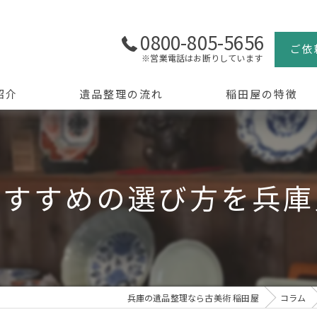
0800-805-5656
ご依
※営業電話はお断りしています
紹介
遺品整理の流れ
稲田屋の特徴
よくある質問
買取
生前整理
おすすめの選び方を兵庫
骨董品
美術品
京都の遺品整理
兵庫の遺品整理なら古美術 稲田屋
コラム