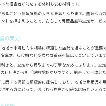
もった担当者が対応する体制も安心材料です。
骨董品無料査定で納得できる評価の条件
であることも信頼獲得の大きな要素となります。無理な買
姫路の骨董品無料査定で確認すべき点
イントを押さえることで、安心して骨董品無料査定サービ
安心の骨董品無料査定を選ぶ基準
古美術稲田屋の骨董品無料査定が評判な訳
屋の実力
骨董品無料査定で押さえたいチェック項目
、地域の市場動向や相場に精通した店舗を選ぶことが重要
古美術稲田屋の事例で知る安心査定の流れ
、陶磁器、掛け軸など多様な骨董品を幅広く査定していま
骨董品無料査定は古美術稲田屋に相談を
目利きと、査定から買取までの丁寧な対応にあります。査
古美術稲田屋の骨董品無料査定の手順解説
際の利用者からも「説明がわかりやすく、納得して手放せ
骨董品無料査定の現場で重視される対応力
プに関する情報も積極的に提供しており、地域の骨董品市
古美術稲田屋の骨董品無料査定の特徴とは
希望する方にとって、選ばれる理由が明確な店舗といえる
骨董品無料査定で安心できる理由を実例紹介
初めてでも簡単に骨董品の価値がわかる方法