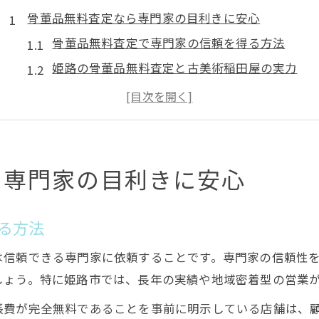
骨董品無料査定なら専門家の目利きに安心
骨董品無料査定で専門家の信頼を得る方法
姫路の骨董品無料査定と古美術稲田屋の実力
骨董品無料査定が選ばれる理由を徹底解説
骨董品無料査定で安心できるポイントとは
古美術稲田屋が骨董品無料査定で信頼される訳
姫路で骨董品を高く売る無料査定の極意
ら専門家の目利きに安心
骨董品無料査定で高額売却を叶えるコツ
姫路の骨董品無料査定で損しない秘訣
る方法
骨董品無料査定を成功させるポイント
は信頼できる専門家に依頼することです。専門家の信頼性
古美術稲田屋が見極める高額査定の理由
しょう。特に姫路市では、長年の実績や地域密着型の営業
骨董品無料査定の流れと高く売る工夫
張費が完全無料であることを事前に明示している店舗は、
納得の骨董品無料査定を受けるポイント