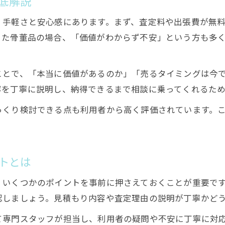
底解説
骨董品無料査定で初めての方も安心の流れ
骨董品無料査定で簡単に価値を知るポイント
、手軽さと安心感にあります。まず、査定料や出張費が無
きた骨董品の場合、「価値がわからず不安」という方も多
姫路で骨董品無料査定を利用する手順紹介
古美術稲田屋が教える骨董品無料査定の活用法
骨董品無料査定で分かる品物の真価
ことで、「本当に価値があるのか」「売るタイミングは今
容を丁寧に説明し、納得できるまで相談に乗ってくれるた
兵庫県姫路市で選ばれる骨董品無料査定の理由
骨董品無料査定が姫路で選ばれる理由とは
っくり検討できる点も利用者から高く評価されています。
古美術稲田屋が評価される骨董品無料査定
骨董品無料査定で信頼されるポイント解説
トとは
姫路の骨董品無料査定が人気の背景
骨董品無料査定が安心して利用できる秘密
、いくつかのポイントを事前に押さえておくことが重要で
認しましょう。見積もり内容や査定理由の説明が丁寧かど
て専門スタッフが担当し、利用者の疑問や不安に丁寧に対