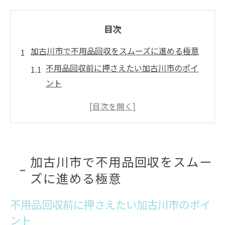
目次
加古川市で不用品回収をスムーズに進める極意
不用品回収前に押さえたい加古川市のポイ
ント
加古川市の粗大ゴミ持ち込みと不用品回収
の違い
不用品回収を賢く使うための加古川市内の
流れ
加古川市で不用品回収をスムー
加古川市の不用品回収評判と選び方のコツ
ズに進める極意
不用品回収を利用する際の受付方法と注意
点
不用品回収前に押さえたい加古川市のポイ
古美術稲田屋が提案する安心の回収サポート流
ント