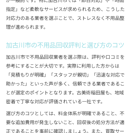
が一般的です。特に加古川市では「即日対応」や「時間
コツ
指定」など柔軟なサービスが求められるため、こうした
不用品回収後の掃除と整理で快適空間を実
対応力のある業者を選ぶことで、ストレスなく不用品整
現
理が進められます。
不用品回収後のリサイクル活用術を紹介
加古川市の不用品回収評判と選び方のコツ
不用品回収後に気を付けたい処分のポイン
ト
加古川市で不用品回収業者を選ぶ際は、評判や口コミを
不用品回収後の再利用方法や片付けのヒン
参考にすることが大切です。実際に利用した方からは
ト
「見積もりが明確」「スタッフが親切」「迅速な対応で
助かった」といった声が多く、信頼できる業者であるこ
とが選定のポイントとなります。古美術稲田屋も、地域
密着で丁寧な対応が評価されている一社です。
選び方のコツとしては、料金体系が明確であること、不
要な追加費用が発生しないこと、回収後の処分方法が適
正であることを事前に確認しましょう。また、買取サー