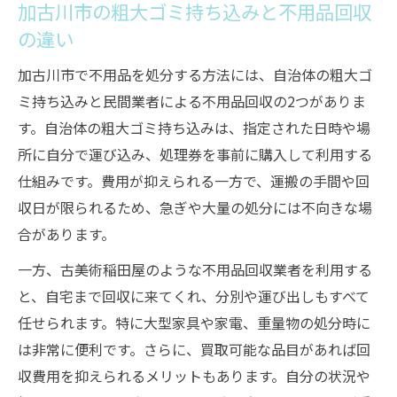
加古川市の粗大ゴミ持ち込みと不用品回収
やすく紹介
の違い
安心して進める不用品回収の見積もり手続
き
加古川市で不用品を処分する方法には、自治体の粗大ゴ
不用品回収当日の流れと注意点を押さえよ
ミ持ち込みと民間業者による不用品回収の2つがありま
う
す。自治体の粗大ゴミ持ち込みは、指定された日時や場
不用品回収でトラブルを避けるための重要
所に自分で運び込み、処理券を事前に購入して利用する
ポイント
仕組みです。費用が抑えられる一方で、運搬の手間や回
収日が限られるため、急ぎや大量の処分には不向きな場
粗大ゴミの持ち込みと不用品回収の違いを整理
合があります。
粗大ゴミ持ち込みと不用品回収の違いを徹
底比較
一方、古美術稲田屋のような不用品回収業者を利用する
と、自宅まで回収に来てくれ、分別や運び出しもすべて
不用品回収と粗大ゴミ申し込みのメリット
任せられます。特に大型家具や家電、重量物の処分時に
比較
は非常に便利です。さらに、買取可能な品目があれば回
粗大ゴミ処理券と不用品回収サービスの違
収費用を抑えられるメリットもあります。自分の状況や
い