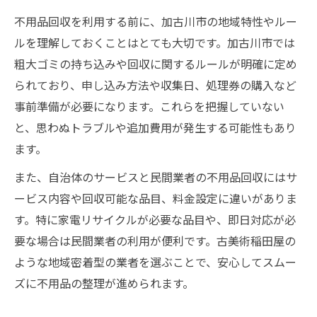
れ
不用品回収を利用する前に、加古川市の地域特性やルー
古美術稲田屋の不用品回収サポートの強み
ルを理解しておくことはとても大切です。加古川市では
とは
粗大ゴミの持ち込みや回収に関するルールが明確に定め
不用品回収で評判の古美術稲田屋安心サポ
られており、申し込み方法や収集日、処理券の購入など
ート体験
事前準備が必要になります。これらを把握していない
古美術稲田屋による加古川市不用品回収の
と、思わぬトラブルや追加費用が発生する可能性もあり
流れ解説
ます。
不用品回収依頼時に古美術稲田屋が徹底サ
また、自治体のサービスと民間業者の不用品回収にはサ
ポート
ービス内容や回収可能な品目、料金設定に違いがありま
古美術稲田屋の無料相談で安心の不用品回
す。特に家電リサイクルが必要な品目や、即日対応が必
収開始
要な場合は民間業者の利用が便利です。古美術稲田屋の
初めてでも安心な不用品回収の手順を徹底解説
ような地域密着型の業者を選ぶことで、安心してスムー
初めての不用品回収手順とポイントを解説
ズに不用品の整理が進められます。
不用品回収の申し込み方法と流れをわかり