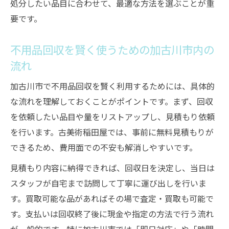
処分したい品目に合わせて、最適な方法を選ぶことが重
不用品回収と持ち込み処分の選び方ガイド
要です。
加古川市で不用品回収を選ぶべき理由を解
説
不用品回収を賢く使うための加古川市内の
加古川市で無料回収を活用するポイントとは
流れ
不用品回収の無料サービスを賢く活用する
加古川市で不用品回収を賢く利用するためには、具体的
方法
な流れを理解しておくことがポイントです。まず、回収
加古川市で無料の不用品回収を利用するコ
を依頼したい品目や量をリストアップし、見積もり依頼
ツ
を行います。古美術稲田屋では、事前に無料見積もりが
無料回収と有料サービスの違いと選び方
できるため、費用面での不安も解消しやすいです。
不用品回収無料対応の条件と注意点まとめ
見積もり内容に納得できれば、回収日を決定し、当日は
加古川市で無料回収を受ける流れを解説
スタッフが自宅まで訪問して丁寧に運び出しを行いま
不用品回収後の快適生活へ導くチェックポイン
す。買取可能な品があればその場で査定・買取も可能で
ト
す。支払いは回収終了後に現金や指定の方法で行う流れ
不用品回収後にやるべき整理と快適生活の