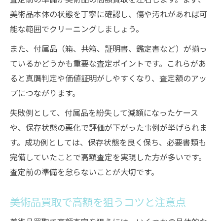
美術品買取で査定時に重視すべきポイント
美術品本体の状態を丁寧に確認し、傷や汚れがあれば可
古美術稲田屋ならではの査定力の魅力
能な範囲でクリーニングしましょう。
高額査定を叶える買取依頼のコツ
また、付属品（箱、共箱、証明書、鑑定書など）が揃っ
美術品買取で高額査定を受けるための準備
ているかどうかも重要な査定ポイントです。これらがあ
査定前にできる美術品メンテナンスの方法
ると真贋判定や価値証明がしやすくなり、査定額のアッ
適正な情報提供で美術品買取額を引き上げ
プにつながります。
る
失敗例として、付属品を紛失して減額になったケース
美術品買取時の交渉術とポイント解説
や、保存状態の悪化で評価が下がった事例が挙げられま
古美術稲田屋の査定依頼で信頼を得る秘訣
す。成功例としては、保存状態を良く保ち、必要書類も
美術品の現金化を成功させる選択肢
完備していたことで高額査定を実現した方が多いです。
美術品買取による現金化のメリットを知る
査定前の準備を怠らないことが大切です。
現金化までの美術品買取手順を詳しく解説
美術品買取で高額を狙うコツと注意点
納得できる現金化を実現する美術品買取術
美術品買取後の資産活用アイデア紹介