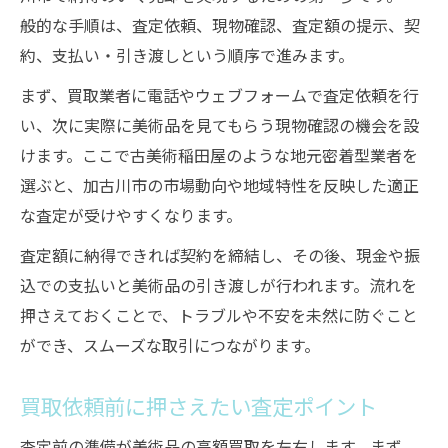
価
般的な手順は、査定依頼、現物確認、査定額の提示、契
古美術稲田屋の美術品買取が支持される理
約、支払い・引き渡しという順序で進みます。
由
まず、買取業者に電話やウェブフォームで査定依頼を行
経理処理も安心できる美術品買取手順
い、次に実際に美術品を見てもらう現物確認の機会を設
美術品買取と経理処理の基本的な流れ
けます。ここで古美術稲田屋のような地元密着型業者を
選ぶと、加古川市の市場動向や地域特性を反映した適正
経理面から見た美術品買取の注意点
な査定が受けやすくなります。
資産管理に役立つ美術品買取のポイント
美術品買取後の経理書類準備のコツ
査定額に納得できれば契約を締結し、その後、現金や振
込での支払いと美術品の引き渡しが行われます。流れを
美術品の減価償却や処理方法を解説
押さえておくことで、トラブルや不安を未然に防ぐこと
加古川市で納得できる美術品査定術
ができ、スムーズな取引につながります。
美術品買取で納得できる査定を受けるコツ
買取相場を把握した上手な美術品査定法
買取依頼前に押さえたい査定ポイント
加古川市の美術品買取事情と査定傾向
査定前の準備が美術品の高額買取を左右します。まず、