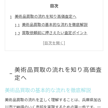
目次
美術品買取の流れを知り高価査定へ
美術品買取の基本的な流れを徹底解説
買取依頼前に押さえたい査定ポイント
美術品買取で高額を狙うコツと注意点
初めてでも安心できる美術品買取手順
地元密着型の美術品買取の魅力とは
専門性が光る古美術稲田屋の信頼感
美術品買取の流れを知り高価査
古美術稲田屋の美術品買取専門性の強み
定へ
経験豊富な鑑定士による美術品査定の安心
美術品買取の基本的な流れを徹底解説
感
地域密着で実績豊富な古美術稲田屋の特徴
美術品買取の流れを正しく理解することは、兵庫県加古
美術品買取で信頼される古美術稲田屋の評
川市で納得のいく売却を実現するための第一歩です。一