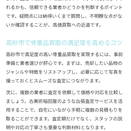
骨董品買取前に必ず確認すべきポイント
れるかも、信頼できる業者かどうかを判断するポイント
です。疑問点には納得いくまで質問し、不明瞭な点がな
トラブル回避のための骨董品買取チェック
いか確認することが、高価買取への近道です。
表
骨董品買取で安心できる業者選びの基準
高砂市で骨董品買取の満足度を高めるコツ
骨董品買取の流れを理解して納得の売却へ
高砂市で満足度の高い骨董品買取を実現するには、事前
信頼できる骨董品買取のための準備手順
準備と業者選びが肝心です。まずは、売却したい品物の
ジャンルや特徴をリストアップし、必要に応じて写真を
撮っておくとスムーズな査定につながります。
次に、複数の業者に査定を依頼して価格や対応を比較し
ましょう。古美術稲田屋のような出張査定サービスを活
用することで、自宅にいながら手軽に複数の見積もりを
取ることができます。査定額だけでなく、スタッフの説
明や対応の丁寧さも重要な判断材料となります。