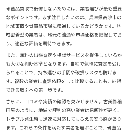
価値ある骨董品買取に必要な準備方法
骨董品買取で後悔しないためには、業者選びが最も重要
専門家が語る骨董品買取の査定ノウハウ
なポイントです。まず注目したいのは、兵庫県高砂市の
骨董品買取でよくある査定ミスの回避策
地域事情や骨董品市場に精通しているかどうかです。地
域密着型の業者は、地元の流通や市場価格を把握してお
出張買取の流れと高価売却のコツを知る
り、適正な評価を期待できます。
骨董品買取の出張査定はどう進むのか解説
また、無料の出張査定や相談サービスを提供しているか
骨董品買取を出張で依頼する際の利点とは
も大切な判断基準となります。自宅で気軽に査定を受け
高価売却につながる骨董品買取の準備術
られることで、持ち運びの手間や破損リスクも防げま
骨董品買取の出張サービスを選ぶときの基
す。複数の業者に査定依頼をして比較することも、納得
準
できる取引への第一歩です。
骨董品買取で出張査定を活用するメリット
さらに、口コミや実績の確認も欠かせません。古美術稲
状態が悪くても骨董品買取は可能なのか
田屋のように、地域で評判の高い業者は信頼性が高く、
傷や汚れのある骨董品買取の現状と実例
トラブル発生時も迅速に対応してもらえる安心感があり
状態が悪い骨董品買取に応じる業者の特長
ます。これらの条件を満たす業者を選ぶことで、骨董品