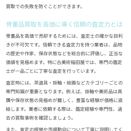
骨董品買取はダメージ品も高価になる理由
買取での失敗を防ぐことができます。
骨董品買取で状態の悪さをカバーする方法
価値が下がらない骨董品買取の相談ポイン
骨董品買取を高価に導く信頼の査定力とは
ト
骨董品を高価で売却するためには、査定士の確かな目利
古美術稲田屋による丁寧な評価の魅力
きが不可欠です。信頼できる査定力を持つ業者は、品物
骨董品買取で評価される古美術稲田屋の強
の歴史や作家、保存状態などを総合的に評価し、正当な
み
価値を見極めます。特に古美術稲田屋では、専門の鑑定
骨董品買取を支える稲田屋の鑑定士の眼力
士が一品ごとに丁寧な査定を行っています。
古美術稲田屋が実現する骨董品買取の安心
査定時には、茶道具・掛軸・絵画などカテゴリーごとの
感
専門知識が重要となります。例えば、掛軸や美術品は真
骨董品買取は稲田屋ならではの対応力に注
贋や保存状態の見極めが難しく、豊富な経験が価格に直
目
結します。業者に依頼する際は、鑑定経験や専門性、過
顧客満足度が高い骨董品買取の理由を解説
去の買取事例を確認しましょう。
安心して骨董品を売却するためのチェック項目
また、査定の根拠や市場動向について丁寧に説明してく