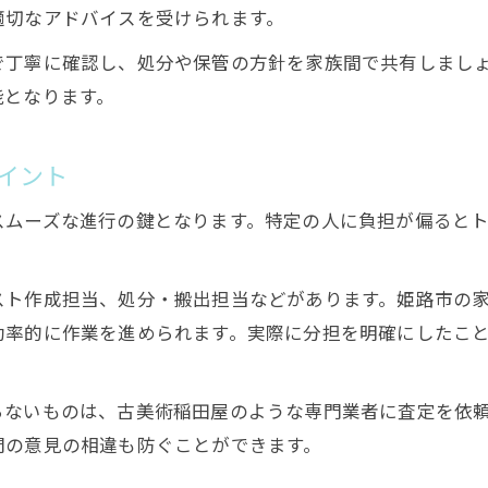
姫路市で遺品整理を始める前の準備ポイント
適切なアドバイスを受けられます。
遺品整理業者に依頼する際の注意点まとめ
で丁寧に確認し、処分や保管の方針を家族間で共有しまし
不用品回収や持ち込み活用で賢く整理するコツ
能となります。
遺品整理を賢く進めるための費用見積もり術
遺品整理サービスの選び方と比較ポイント
イント
遺品買取を活用した整理で費用を抑えるコツ
スムーズな進行の鍵となります。特定の人に負担が偏ると
遺品整理と遺品買取の違いとメリットを解説
遺品買取を活用した費用削減のポイント
スト作成担当、処分・搬出担当などがあります。姫路市の
美術品や貴重品の価値を見極める遺品整理術
効率的に作業を進められます。実際に分担を明確にしたこ
遺品整理で買取可能な品目と注意事項
遺品整理を安く済ませるための買取活用例
らないものは、古美術稲田屋のような専門業者に査定を依
思い出を守る遺品整理の流れと選び方のポイント
間の意見の相違も防ぐことができます。
大切な思い出を守る遺品整理の流れを紹介