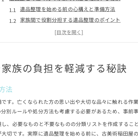
遺品整理を始める前の心構えと準備方法
家族間で役割分担する遺品整理のポイント
遺品整理を依頼する際に知るべき基礎知識
遺品整理の必要なものリストと注意事項
遺品整理で家財・不用品を効率的に処分する方法
スムーズな遺品整理へ繋げるポイントを解説
で家族の負担を軽減する秘訣
遺品整理の流れを知りスムーズに進めるコツ
遺品整理専門店の活用で負担を軽減する方法
方法
遺品整理の現場で役立つチェックリスト
備です。亡くなられた方の思い出や大切な品々に触れる作
遺品整理サービス選びで失敗しないポイント
の分別ルールや処分方法も考慮する必要があるため、事前
ゴミ屋敷や家財処分も安心の遺品整理術
握し、必要なものと不要なものの分類リストを作成するこ
姫路市で賢く遺品整理を行う際の準備と注意点
が大切です。実際に遺品整理を始める前に、古美術稲田屋