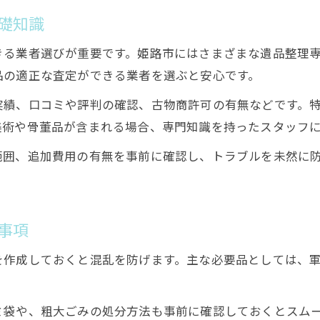
写真や形見を丁寧に扱う遺品整理のコツ
礎知識
遺品整理で後悔しない選び方のポイント
きる業者選びが重要です。姫路市にはさまざまな遺品整理
供養や特殊清掃にも対応できる遺品整理術
品の適正な査定ができる業者を選ぶと安心です。
遺品整理の経験談から学ぶ失敗しない方法
実績、口コミや評判の確認、古物商許可の有無などです。
遺品整理を安心して任せるための業者選びガイド
美術や骨董品が含まれる場合、専門知識を持ったスタッフ
信頼できる遺品整理業者の見極め方
範囲、追加費用の有無を事前に確認し、トラブルを未然に
口コミや評判を活用した遺品整理業者選び
遺品整理士や女性スタッフ在籍の安心感
費用相場から考える遺品整理業者の選び方
事項
遺品整理サービスの無料見積もり活用術
を作成しておくと混乱を防げます。主な必要品としては、
ミ袋や、粗大ごみの処分方法も事前に確認しておくとスム