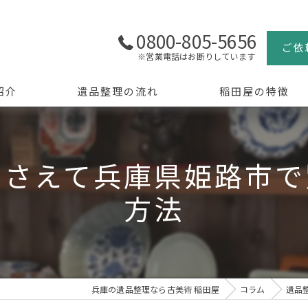
0800-805-5656
ご依
※営業電話はお断りしています
紹介
遺品整理の流れ
稲田屋の特徴
よくある質問
買取
押さえて兵庫県姫路市で
生前整理
方法
骨董品
美術品
京都の遺品整理
兵庫の遺品整理なら古美術 稲田屋
コラム
遺品