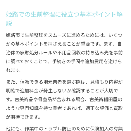
不用品回収・買取を両立できる業者の探し
姫路での生前整理に役立つ基本ポイント解
方
説
心まで軽くなる生前整理のメリットと安心の理
由
姫路市で生前整理をスムーズに進めるためには、いくつ
生前整理が心を軽くする心理的な効果とは
かの基本ポイントを押さえることが重要です。まず、自
治体の家財処分ルールや不用品回収の持ち込み先を事前
家族の負担を減らす生前整理の実践メリッ
に調べておくことで、手続きの手間や追加費用を避けら
ト
れます。
生前整理で得られる運気向上と安心感の秘
密
また、信頼できる地元業者を選ぶ際は、見積もり内容が
明確で追加料金が発生しないか確認することが大切で
想い出を大切に残す生前整理の工夫を紹介
す。古美術品や骨董品が含まれる場合、古美術稲田屋の
安心して任せられる生前整理の理由を解説
ような専門知識を持つ業者であれば、適正な評価と買取
古美術稲田屋を通じた細やかな生前整理サポー
が期待できます。
トの魅力
他にも、作業中のトラブル防止のために保険加入の有無
古美術稲田屋の生前整理サポートの特徴と