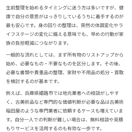
不用品回収や買取も叶う生前整理の進め方とは
生前整理を始めるタイミングに迷う方は多いですが、健
生前整理で不用品回収を賢く利用する方法
康で自分の意思がはっきりしているうちに着手するのが
姫路市の不用品買取サービス選びの注意点
最も安心です。身の回りの整理は、突然の体調変化やラ
持ち込み対応を活かした生前整理のコツ
イフステージの変化に備える意味でも、早めの行動が家
生前整理で不要品の買取査定を活用する秘
族の負担軽減につながります。
訣
一般的な流れとしては、まず所有物のリストアップから
失敗しない不用品回収業者の見極め方を伝
始め、必要なもの・不要なものを区分します。その後、
授
必要な書類や貴重品の整理、家財や不用品の処分・買取
姫路市の家財処分に強い業者選びのコツを徹底
を検討するのが基本です。
解説
例えば、兵庫県姫路市では地元業者への相談がしやす
生前整理で失敗しない業者選びのポイント
く、古美術品など専門的な価値判断が必要な品は古美術
家財処分に強い専門業者の特徴を知ろう
稲田屋のような専門業者に依頼するケースも増えていま
姫路で安心できる生前整理業者の見分け方
す。自分一人での判断が難しい場合は、無料相談や見積
見積もり無料の生前整理業者活用術
もりサービスを活用するのも有効な一歩です。