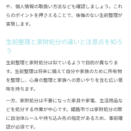
や、個人情報の取扱い方法なども確認しましょう。これ
は
らのポイントを押さえることで、後悔のない生前整理が
不用品買取に強い古美術稲田屋の安心サー
実現します。
ビス
家財処分も任せられる生前整理の実績を紹
生前整理と家財処分の違いと注意点を知ろ
介
う
細やかな対応が魅力の生前整理サポート事
生前整理と家財処分は似ているようで目的が異なりま
例
す。生前整理は将来に備えて自分や家族のために所有物
生前整理における古美術稲田屋の信頼ポイ
を整理し、心身の整理と家族への思いやりを含む広い意
ント
味を持ちます。
遺品整理との違いや家族の負担軽減ポイントも
一方、家財処分は不要になった家具や家電、生活用品な
詳しく紹介
どを処分する作業が中心です。姫路市では家財処分の際
生前整理と遺品整理の違いを正しく理解す
に自治体ルールや持ち込み先の指定があるため、事前確
る
認が必須です。
家族の負担を減らす生前整理の進め方の工