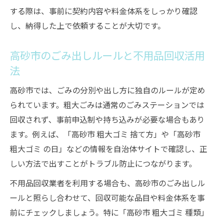
する際は、事前に契約内容や料金体系をしっかり確認
高砂市のごみ日程2026を先取りした片付け
し、納得した上で依頼することが大切です。
術
大量の不用品処分は持ち込みも選択肢に
高砂市のごみ出しルールと不用品回収活用
不用品回収と持ち込み処分のメリット比較
法
高砂市での不用品回収時の持ち込み手順
高砂市では、ごみの分別や出し方に独自のルールが定め
大量の服や家具は持ち込みで一気に処分可
られています。粗大ごみは通常のごみステーションでは
能
回収されず、事前申込制や持ち込みが必要な場合もあり
持ち込みと不用品回収業者の使い分け方
ます。例えば、「高砂市 粗大ゴミ 捨て方」や「高砂市
粗大ごみ持ち込み時の注意点とコツ解説
粗大ゴミ の日」などの情報を自治体サイトで確認し、正
悪質回収業者を見抜くためのポイント紹介
しい方法で出すことがトラブル防止につながります。
不用品回収業者の信頼性チェック方法
不用品回収業者を利用する場合も、高砂市のごみ出しル
悪質な不用品回収業者の特徴と見分け方
ールと照らし合わせて、回収可能な品目や料金体系を事
不用品回収で被害を避けるための注意点
前にチェックしましょう。特に「高砂市 粗大ゴミ 種類」