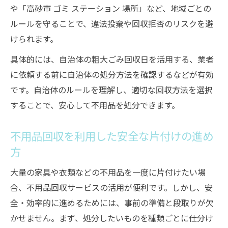
口コミや評価で選ぶ不用品回収業者のコツ
や「高砂市 ゴミ ステーション 場所」など、地域ごとの
料金トラブルを防ぐ不用品回収業者比較法
ルールを守ることで、違法投棄や回収拒否のリスクを避
けられます。
粗大ゴミの種類ごとの正しい捨て方を知ろう
不用品回収で粗大ゴミの種類を正しく判断
具体的には、自治体の粗大ごみ回収日を活用する、業者
高砂市の粗大ゴミ分類と不用品回収の関係
に依頼する前に自治体の処分方法を確認するなどが有効
です。自治体のルールを理解し、適切な回収方法を選択
マットレスなど特殊品の不用品回収方法
することで、安心して不用品を処分できます。
粗大ゴミ種類別の不用品回収ポイント
不用品回収でよくある誤った捨て方と対策
不用品回収を利用した安全な片付けの進め
方
大量の家具や衣類などの不用品を一度に片付けたい場
合、不用品回収サービスの活用が便利です。しかし、安
全・効率的に進めるためには、事前の準備と段取りが欠
かせません。まず、処分したいものを種類ごとに仕分け