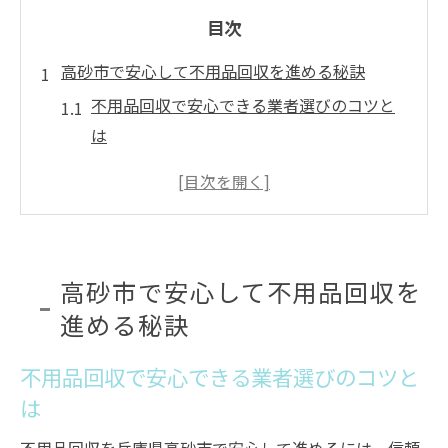
目次
高砂市で安心して不用品回収を進める秘訣
不用品回収で安心できる業者選びのコツと
は
高砂市のごみ出しルールと不用品回収活用
法
不用品回収を利用した安全な片付けの進め
方
高砂市で安心して不用品回収を
自治体サービスを賢く使った不用品回収方
進める秘訣
法
不用品回収の事前準備とトラブル防止策
不用品回収で安心できる業者選びのコツと
不用品回収のトラブル回避術を徹底解説
は
不用品回収業者を選ぶ際の注意点と回避策