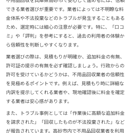
不用品回収を兵庫県高砂市で安心して進めるには、信頼
不用品回収で多いトラブル事例と対策法
できる業者選びが重要です。業者によっては不明瞭な料
高砂市での不用品回収時に避けたい失敗例
金体系や不法投棄などのトラブルが発生することもある
悪質な不用品回収業者を見抜くチェックポ
ため、選定時には細心の注意が必要です。特に、「口コ
イント
ミ」や「評判」を参考にすると、過去の利用者の体験か
追加料金や不法投棄を防ぐためのコツ
ら信頼性を判断しやすくなります。
スムーズな片付けには高砂市のごみ日程活用を
業者選びの際は、見積もりが明確か、追加料金の有無、
高砂市ごみ日程で不用品回収を効率化する
許可証の提示の有無を必ず確認しましょう。行政からの
方法
許可を受けているかどうかは、不用品回収業者の信頼性
不用品回収に役立つごみステーションの活
を見極めるポイントです。例えば、見積もり時に詳細な
用術
内訳を提示してくれる業者や、現地確認後に料金を確定
する業者は安心感があります。
片付け計画に合わせた不用品回収のタイミ
ング
また、トラブル事例としては「作業後に高額な追加料金
不用品回収と粗大ゴミの日の組み合わせ活
を請求された」「回収したものが不法投棄された」など
用法
が報告されています。高砂市内で不用品回収業者を利用