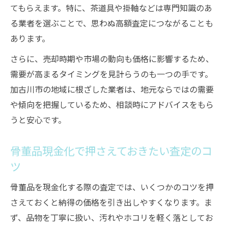
遺品整理と骨董品査定を同時に進める方法
てもらえます。特に、茶道具や掛軸などは専門知識のあ
骨董品現金化で遺族が納得する売却のヒン
る業者を選ぶことで、思わぬ高額査定につながることも
ト
あります。
遺品の骨董品を高く現金化するコツを伝授
さらに、売却時期や市場の動向も価格に影響するため、
茶道具や掛軸など多彩な骨董品も査定可能な理
需要が高まるタイミングを見計らうのも一つの手です。
由
加古川市の地域に根ざした業者は、地元ならではの需要
茶道具や掛軸の骨董品も専門査定が可能
や傾向を把握しているため、相談時にアドバイスをもら
うと安心です。
多彩な骨董品が査定対象となる基準とは
骨董品ごとの査定ポイントを知っておこう
骨董品現金化で押さえておきたい査定のコ
茶道具や掛軸の骨董品を高く査定する工夫
ツ
骨董品ジャンル別に見る査定の特徴と流れ
骨董品を現金化する際の査定では、いくつかのコツを押
さえておくと納得の価格を引き出しやすくなります。ま
ず、品物を丁寧に扱い、汚れやホコリを軽く落としてお