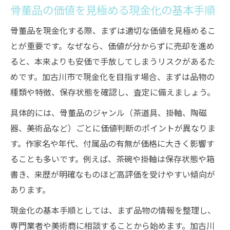
現金化に強い業者へ骨董品を依頼する方法
骨董品の価値を見極める現金化の基本手順
高く売りたい骨董品の査定ポイント徹底解説
骨董品を現金化する際、まずは適切な価値を見極めるこ
骨董品の保存状態が査定に与える影響とは
とが重要です。なぜなら、価値が分からずに売却を進め
骨董品査定で重視される来歴や証明書の重
ると、本来よりも安価で手放してしまうリスクがあるた
要性
めです。加古川市で現金化を目指す場合、まずは品物の
作家不明の骨董品でも査定額が上がる工夫
種類や特徴、保存状態を確認し、査定に備えましょう。
骨董品の付属品が査定額に与えるメリット
具体的には、骨董品のジャンル（茶道具、掛軸、陶磁
骨董品価値を高める査定前の準備方法とは
器、美術品など）ごとに価値判断のポイントが異なりま
加古川市で骨董品を売る際の注意点と準備
す。作家名や年代、付属品の有無が価格に大きく影響す
骨董品売却時に必要な書類や持ち物を確認
ることも多いです。例えば、茶碗や掛軸は保存状態や箱
書き、来歴が明確なものほど高評価を受けやすい傾向が
骨董品を安全に運ぶための梱包と保管方法
あります。
骨董品売却時のトラブルを避ける注意点
悪質業者を避けるための骨董品売却の心得
現金化の基本手順としては、まず品物の情報を整理し、
専門業者や美術商に相談することから始めます。加古川
骨董品の事前調査がスムーズな売却の鍵