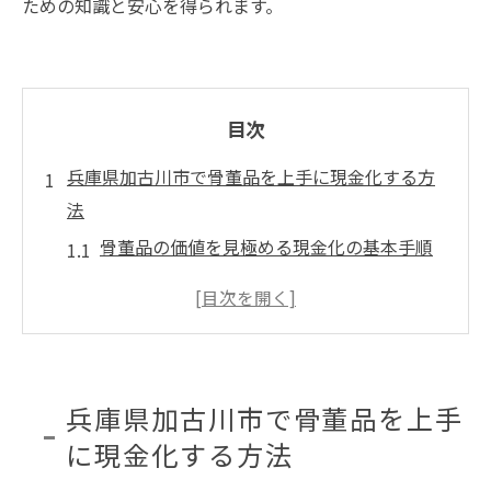
ための知識と安心を得られます。
目次
兵庫県加古川市で骨董品を上手に現金化する方
法
骨董品の価値を見極める現金化の基本手順
加古川市で骨董品を高く売るための工夫と
は
骨董品現金化で押さえておきたい査定のコ
ツ
兵庫県加古川市で骨董品を上手
骨董品を現金化する際の業者選びのポイン
に現金化する方法
ト