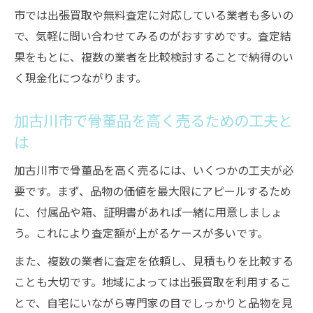
市では出張買取や無料査定に対応している業者も多いの
現金化を目指すなら骨董品買取の流れを知ろう
で、気軽に問い合わせてみるのがおすすめです。査定結
骨董品買取の一般的な流れと現金化の手順
果をもとに、複数の業者を比較検討することで納得のい
骨董品査定から現金受け取りまでの流れ解
く現金化につながります。
説
骨董品買取で失敗しないための手続きポイ
加古川市で骨董品を高く売るための工夫と
ント
は
骨董品買取申込時に注意したい事項とは
加古川市で骨董品を高く売るには、いくつかの工夫が必
出張査定と店頭査定の違いを現金化視点で
要です。まず、品物の価値を最大限にアピールするため
比較
に、付属品や箱、証明書があれば一緒に用意しましょ
遺品整理で見つかった骨董品も安心して現金化
う。これにより査定額が上がるケースが多いです。
遺品整理時の骨董品現金化で気をつけるこ
また、複数の業者に査定を依頼し、見積もりを比較する
と
ことも大切です。地域によっては出張買取を利用するこ
骨董品を遺品整理で手放す際の正しい手順
とで、自宅にいながら専門家の目でしっかりと品物を見