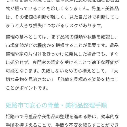
骨董品を高く売るために知っておきたい流れ
物が眠っていることも珍しくありません。骨董・美術品
骨董・美術品高価買取の流れを徹底解説
は、その価値の判断が難しく、見た目だけで判断してし
査定から買取までの具体的な手順を知る
まうと大きな損失につながるリスクがあります。
骨董・美術品を高値で売るための事前準備
整理の基本としては、まず品物の種類や状態を確認し、
売却時にトラブルを防ぐポイントとは
市場価値がどの程度かを把握することが重要です。遺品
買取交渉で失敗しないための心得
整理や家の片付けをきっかけに発見した場合でも、すぐ
骨董・美術品整理なら適正査定が重要な理由
に処分せず、専門家の鑑定を受けることで適正な評価が
骨董・美術品整理は適正査定が絶対条件
可能となります。失敗しないための心構えとして、「大
高額査定を引き出すためのポイント解説
切な品物を見逃さない」「価値を見極める姿勢を持つ」
適正査定で骨董・美術品の損失を防ぐ方法
ことがポイントです。
査定価格の根拠を正しく理解するコツ
姫路市で安心の骨董・美術品整理手順
複数査定のメリットと注意点を知る
遺品整理で骨董品の魅力を最大に引き出す秘訣
姫路市で骨董品や美術品の整理を進める際は、効率的な
手順を押さえることで、手間や不安を減らすことができ
骨董・美術品の遺品整理で失敗しない秘策