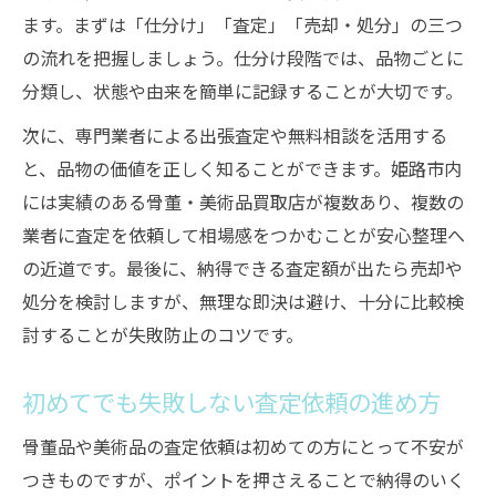
ます。まずは「仕分け」「査定」「売却・処分」の三つ
遺品整理時に見落としがちな骨董の価値
の流れを把握しましょう。仕分け段階では、品物ごとに
美術品を大切に扱う整理のポイント
分類し、状態や由来を簡単に記録することが大切です。
遺品として残す骨董品の選び方を考える
次に、専門業者による出張査定や無料相談を活用する
遺品整理と高価買取を両立させる方法
と、品物の価値を正しく知ることができます。姫路市内
適切な買取先選びが整理を成功へ導くポイント
には実績のある骨董・美術品買取店が複数あり、複数の
骨董・美術品整理で買取先を選ぶ基準
業者に査定を依頼して相場感をつかむことが安心整理へ
信頼できる買取業者の見極め方を伝授
の近道です。最後に、納得できる査定額が出たら売却や
買取先選びで高価買取を実現する方法
処分を検討しますが、無理な即決は避け、十分に比較検
骨董・美術品を任せたい業者の特徴
討することが失敗防止のコツです。
出張買取と持ち込み買取の違いを比較
初めてでも失敗しない査定依頼の進め方
骨董品や美術品の査定依頼は初めての方にとって不安が
つきものですが、ポイントを押さえることで納得のいく