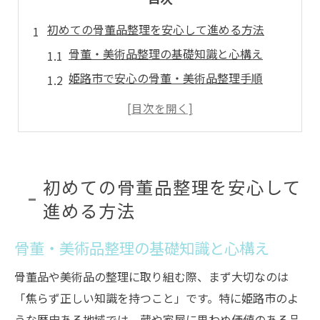
初めての骨董品整理を安心して進める方法
骨董・美術品整理の基礎知識と心構え
姫路市で安心の骨董・美術品整理手順
初めてでも失敗しない査定依頼の進め方
骨董・美術品を安全に保管するコツ
専門家に相談する際の注意点を押さえる
姫路市で骨董・美術品の価値を見極めるコツ
初めての骨董品整理を安心して
骨董・美術品の価値査定で注目すべき点
進める方法
姫路市ならではの骨董・美術品価値判断法
骨董・美術品整理の基礎知識と心構え
査定額に影響する骨董・美術品の特徴とは
骨董品の真贋を見抜くポイントを解説
骨董品や美術品の整理に取り組む際、まず大切なのは
美術品を高く評価してもらうための準備
「焦らず正しい知識を持つこと」です。特に姫路市のよ
うな歴史ある地域では、蔵や家屋に思わぬ価値のある品