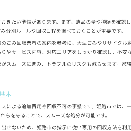
遺品整理で心の整理を進めるポイント
専門家に相談する遺品整理の安心感
ておきたい準備があります。まず、遺品の量や種類を確認
遺品整理を家族で乗り越える支援方法
ごみ分別ルールや回収日程を調べておくことが重要です。
遺品整理のストレスを減らす段取り術
域のごみ回収業者の案内を参考に、大型ごみやリサイクル
遺品整理で捨ててはいけない物と選び方
もりやサービス内容、対応エリアをしっかり確認し、不安
遺品整理で残すべき物の見極め方
業がスムーズに進み、トラブルのリスクも減らせます。家
捨ててはいけない遺品の判断基準とは
遺品整理で大切な品の選び方と保管法
遺品整理における思い出品の扱い方
基本
遺品整理時に慎重に扱うべき物の特徴
ミスによる追加費用や回収不可の事態です。姫路市では、
これらを守ることで、スムーズな処分が可能です。
て出せないため、姫路市の指示に従い専用の回収方法を利