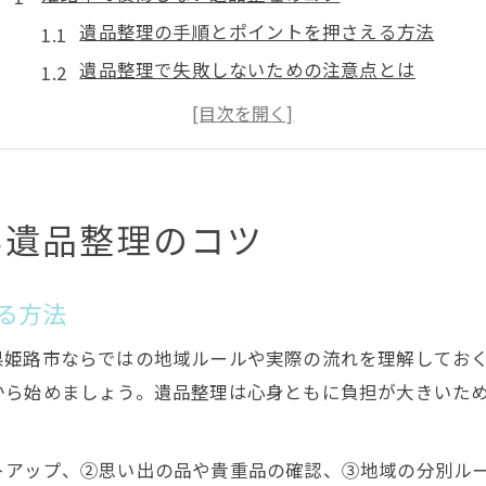
遺品整理の手順とポイントを押さえる方法
遺品整理で失敗しないための注意点とは
姫路市の遺品整理で大切な準備事項
遺品整理で後悔しない分別ルールの基本
思い出を守る遺品整理の実践的アドバイス
初めての遺品整理もスムーズに進む方法
い遺品整理のコツ
初めての遺品整理で戸惑わない手順解説
遺品整理の流れと必要な書類の準備方法
る方法
遺品整理を効率化するコツとポイント
県姫路市ならではの地域ルールや実際の流れを理解してお
遺品整理の計画を立てるタイミングと手順
から始めましょう。遺品整理は心身ともに負担が大きいた
家族で協力する遺品整理の進め方とは
遺品整理を始める前に知るべき準備
トアップ、②思い出の品や貴重品の確認、③地域の分別ル