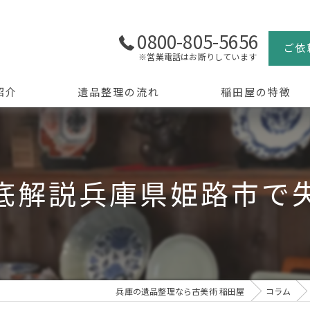
0800-805-5656
ご依
※営業電話はお断りしています
紹介
遺品整理の流れ
稲田屋の特徴
よくある質問
買取
生前整理
底解説兵庫県姫路市で
骨董品
美術品
京都の遺品整理
兵庫の遺品整理なら古美術 稲田屋
コラム