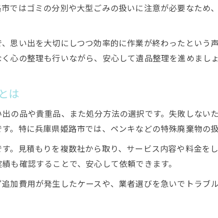
遺品整理前に必要な準備リストを作成
路市ではゴミの分別や大型ごみの扱いに注意が必要なため
遺品整理のスケジュール管理と進め方
遺品整理に備えた心構えと注意点
で、思い出を大切にしつつ効率的に作業が終わったという
遺品整理の準備で重要な確認事項とは
なく心の整理も行いながら、安心して遺品整理を進めまし
遺品整理前に整理するべき優先順の決め方
特殊な廃棄物への対応策と注意点
とは
遺品整理で出る特殊廃棄物の処分方法
い出の品や貴重品、また処分方法の選択です。失敗しない
遺品整理におけるスプレー缶の扱い方
です。特に兵庫県姫路市では、ペンキなどの特殊廃棄物の
ペンキなど特殊品の遺品整理時の注意点
です。見積もりを複数社から取り、サービス内容や料金を
遺品整理で危険物を安全に処分するには
実績も確認することで、安心して依頼できます。
姫路市の遺品整理で特殊廃棄物に対応する方法
ず追加費用が発生したケースや、業者選びを急いでトラブ
精神的負担を減らす遺品整理の進め方
遺品整理の精神的負担を軽減する工夫