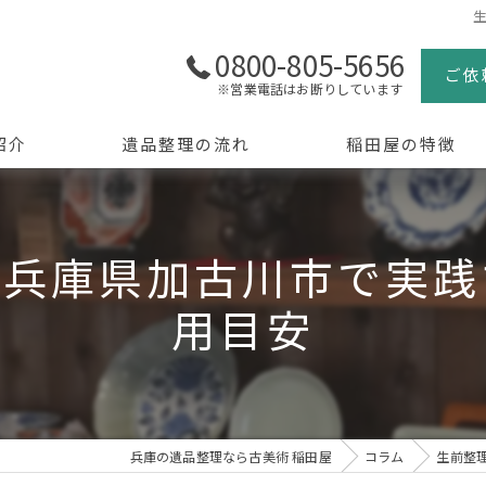
0800-805-5656
ご依
※営業電話はお断りしています
紹介
遺品整理の流れ
稲田屋の特徴
よくある質問
買取
を兵庫県加古川市で実践
生前整理
用目安
骨董品
美術品
京都の遺品整理
兵庫の遺品整理なら古美術 稲田屋
コラム
生前整