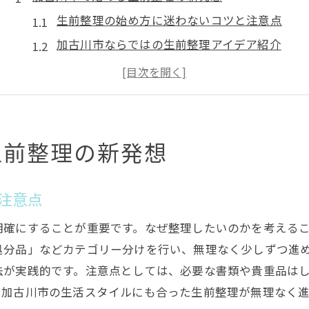
生前整理の始め方に迷わないコツと注意点
加古川市ならではの生前整理アイデア紹介
実践しやすい生前整理の工夫と取り組み方
生前整理の新しい発想を取り入れるメリット
地域の資源活用で進める生前整理の方法
生前整理の具体的ステップと加古川市の特徴
生前整理の新発想
生前整理の基本ステップをわかりやすく解説
加古川市で実践する生前整理の流れと工夫
注意点
地域特性を活かした生前整理の進め方とは
明確にすることが重要です。なぜ整理したいのかを考える
生前整理で大切なものの見極めポイント
分品」などカテゴリー分けを行い、無理なく少しずつ進め
専門家に相談しやすい生前整理の段取り
法が実践的です。注意点としては、必要な書類や貴重品は
思い出を大切に残す生前整理の工夫
、加古川市の生活スタイルにも合った生前整理が無理なく進