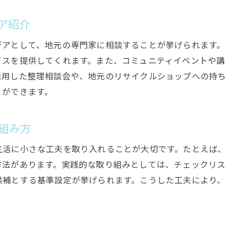
生前整理で思い出の品を上手に分ける方法
思い出を守る生前整理のアイデアと準備
ア紹介
家族で共有する生前整理の思い出保存術
デアとして、地元の専門家に相談することが挙げられます
大切な品の整理と保管のポイント解説
イスを提供してくれます。また、コミュニティイベントや
生前整理で手放す物と残す物の選び方
活用した整理相談会や、地元のリサイクルショップへの持
家族の負担軽減へ生前整理を進める方法
とができます。
生前整理で家族の負担を減らす進め方
家族と話し合いながら進める生前整理活用術
組み方
生前整理の分担と協力で手間を軽減する工夫
生活に小さな工夫を取り入れることが大切です。たとえば、
無理なく続けるための生前整理のポイント
方法があります。実践的な取り組みとしては、チェックリ
家族の安心につながる生前整理の計画方法
候補とする基準設定が挙げられます。こうした工夫により
生前整理の費用相場と賢い進め方のヒント
生前整理の費用目安と節約アイデア紹介