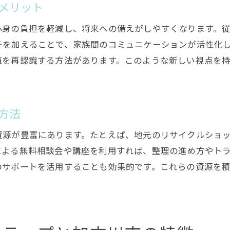
費用を抑えて生前整理を行うコツと工夫
メリット
生前整理の費用相場と見積もりのポイント
心身の負担を軽減し、将来への備えがしやすくなります。
賢く進める生前整理の費用比較と選び方
チを加えることで、家族間のコミュニケーションが活性化
費用負担を軽減する生前整理の方法解説
値を再認識する方法があります。このような新しい視点を
信頼できる相談先選びが安心のカギに
生前整理の相談先選びで重視したい点
方法
信頼できる生前整理専門家の見極め方
加古川市で頼れる生前整理の相談窓口活用法
資源が豊富にあります。たとえば、地元のリサイクルショ
生前整理の相談で安心感を得るコツと工夫
による無料相談会や講座を利用すれば、整理の進め方やト
口コミや体験談を活かした相談先の選び方
のサポートを活用することも効果的です。これらの資源を