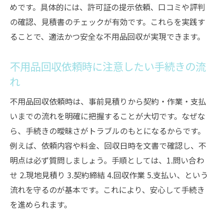
悪質な不用品回収業者を避けるためのポイント
めです。具体的には、許可証の提示依頼、口コミや評判
の確認、見積書のチェックが有効です。これらを実践す
不用品回収で注意すべき悪質業者の特徴と
ることで、適法かつ安全な不用品回収が実現できます。
は
ヤバい不用品回収業者の見分け方と事前対
不用品回収依頼時に注意したい手続きの流
策
れ
無料や格安を強調する業者への警戒ポイン
ト
不用品回収依頼時は、事前見積りから契約・作業・支払
いまでの流れを明確に把握することが大切です。なぜな
無許可不用品回収業者に依頼するリスクを
ら、手続きの曖昧さがトラブルのもとになるからです。
解説
例えば、依頼内容や料金、回収日時を文書で確認し、不
加西市のクリーンセンター利用も検討しよ
明点は必ず質問しましょう。手順としては、1.問い合わ
う
せ 2.現地見積り 3.契約締結 4.回収作業 5.支払い、という
口コミや体験談から学ぶ不用品回収の事例
流れを守るのが基本です。これにより、安心して手続き
許可を持つ不用品回収業者を見極めるコツ
を進められます。
不用品回収に必要な許可とは何かを正しく