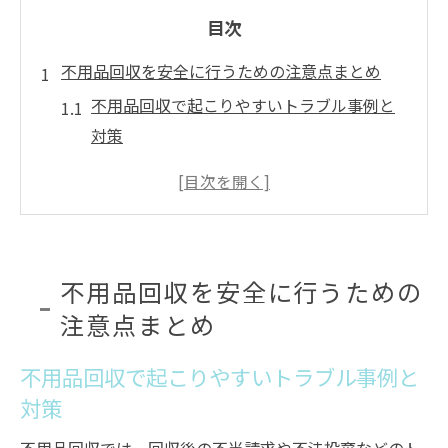
目次
不用品回収を安全に行うための注意点まとめ
不用品回収で起こりやすいトラブル事例と
対策
安全な不用品回収を実現するための確認ポ
イント
不用品回収依頼時に注意したい手続きの流
れ
不用品回収を安全に行うための
加西市のゴミカレンダーを活用した不用品
注意点まとめ
回収方法
不用品回収と環境への配慮が必要な理由を
不用品回収で起こりやすいトラブル事例と
解説
対策
リサイクル意識を高める不用品回収の重要