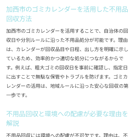
理解
加西市のゴミカレンダーを活用した不用品
許可証提示の有無で不用品回収業者を判断
回収方法
加西市で安心できる許可業者の選び方ガイ
加西市のゴミカレンダーを活用することで、自治体の回
ド
収日や分別ルールに沿った不用品処分が可能です。理由
業者の許可番号や行政登録の確認方法を解
は、カレンダーが回収品目や日程、出し方を明確に示し
説
ているため、効率的かつ適切な処分につながるからで
無許可の不用品回収業者を避けるべき理由
す。例えば、粗大ゴミの回収日を事前に確認し、指定日
信頼できる不用品回収業者の見極めポイン
に出すことで無駄な保管やトラブルを防げます。ゴミカ
ト
レンダーの活用は、地域ルールに沿った安心な回収の第
加西市のゴミ分別ルールと不用品回収の関係
一歩です。
加西市のゴミ分別と不用品回収の基本知識
不用品回収と環境への配慮が必要な理由を
ゴミカレンダーで確認する不用品回収の流
解説
れ
分別ルール違反が招く不用品回収トラブル
不用品回収には環境への配慮が不可欠です。理由は、不