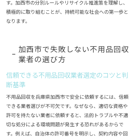
す。加西市の分別ルールやリサイクル推進策を理解し、
環境にやさしい不用品回収サービスの選び
積極的に取り組むことが、持続可能な社会への第一歩と
方
なります。
分別とリサイクルを意識した不用品回収の
流れ
加西市で失敗しない不用品回収
加西市の粗大ゴミ回収との違いと活用法
業者の選び方
不用品回収と加西市粗大ゴミ回収の違いを
解説
信頼できる不用品回収業者選定のコツと判
粗大ゴミ回収日やカレンダーの活用方法
断基準
不用品回収と行政サービスの賢い使い分け
不用品回収を兵庫県加西市で安全に依頼するには、信頼
加西市クリーンセンターと連携した回収方
できる業者選びが不可欠です。なぜなら、適切な資格や
法
許可を持たない業者に依頼すると、法的トラブルや不適
粗大ゴミと不用品回収の費用や手続きの比
切な処分による環境問題が発生する恐れがあるからで
較
す。例えば、自治体の許可番号を明示し、契約内容や回