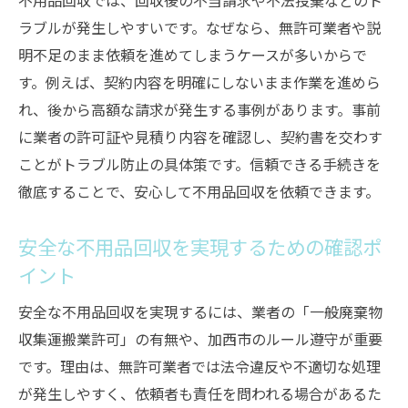
不用品回収では、回収後の不当請求や不法投棄などのト
性
ラブルが発生しやすいです。なぜなら、無許可業者や説
加西市で失敗しない不用品回収業者の選び方
明不足のまま依頼を進めてしまうケースが多いからで
信頼できる不用品回収業者選定のコツと判
す。例えば、契約内容を明確にしないまま作業を進めら
断基準
れ、後から高額な請求が発生する事例があります。事前
公式サイトや口コミを使った業者の見極め
に業者の許可証や見積り内容を確認し、契約書を交わす
方
ことがトラブル防止の具体策です。信頼できる手続きを
加西市の分別ルールに詳しい業者選びの重
徹底することで、安心して不用品回収を依頼できます。
要性
安全な不用品回収を実現するための確認ポ
見積もり比較で安心できる不用品回収を実
現
イント
地域密着型不用品回収業者の利点と特徴を
安全な不用品回収を実現するには、業者の「一般廃棄物
解説
収集運搬業許可」の有無や、加西市のルール遵守が重要
加西市のリサイクル推進と不用品回収業者
です。理由は、無許可業者では法令違反や不適切な処理
の関係
が発生しやすく、依頼者も責任を問われる場合があるた