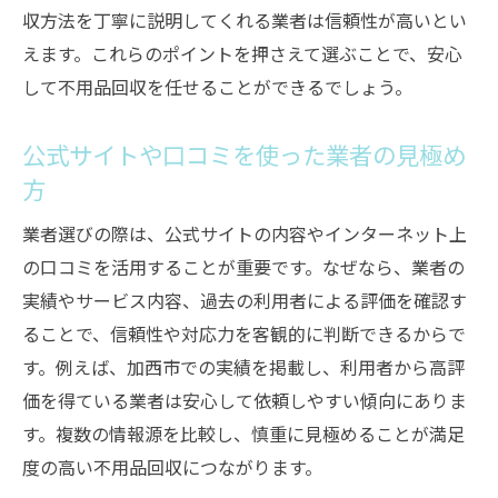
状況に応じた不用品回収と粗大ゴミ回収の
収方法を丁寧に説明してくれる業者は信頼性が高いとい
選び方
えます。これらのポイントを押さえて選ぶことで、安心
安全な不用品回収を実現するための最終チェッ
して不用品回収を任せることができるでしょう。
ク
不用品回収依頼前に確認すべき最終ポイン
公式サイトや口コミを使った業者の見極め
ト
方
加西市の分別ルール再確認でトラブル防止
業者選びの際は、公式サイトの内容やインターネット上
許可証や見積もり内容の最終チェック方法
の口コミを活用することが重要です。なぜなら、業者の
リサイクル意識を持った不用品回収の確認
実績やサービス内容、過去の利用者による評価を確認す
事項
ることで、信頼性や対応力を客観的に判断できるからで
安心して任せるための不用品回収業者の見
す。例えば、加西市での実績を掲載し、利用者から高評
直し
価を得ている業者は安心して依頼しやすい傾向にありま
す。複数の情報源を比較し、慎重に見極めることが満足
不用品回収後の証明書や領収書の保管も大
度の高い不用品回収につながります。
切