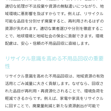
例
適切な処理が不法投棄や資源の無駄遣いにつながり、地
域環境に悪影響を及ぼすからです。例えば、リサイクル
加西市リサイクル制度と不用品回収の活用
可能な品目を分別せず廃棄すると、再利用されるはずの
法
資源が失われます。適切な業者選びや分別を徹底するこ
正確な分別でスムーズな不用品回収を実現
とで、地球環境と地域社会の保全に貢献できます。環境
不用品回収とゴミ分別の最新情報をチェッ
配慮は、安心・信頼の不用品回収に直結します。
ク
リサイクルを意識した不用品回収の進め方
リサイクル意識を高める不用品回収の重要
リサイクル重視の不用品回収で地域貢献を
性
実現
リサイクル意識を高めた不用品回収は、地域資源の有効
加西市リサイクル制度と不用品回収の連携
活用とごみ減量に大きく貢献します。なぜなら、回収さ
方法
れた品目が再利用・再資源化されることで、環境負荷を
資源を無駄にしない不用品回収の工夫とは
軽減できるからです。例えば、家電や家具をリサイクル
不用品回収で守りたいリサイクルの基本ポ
に回すことで、廃棄量削減と新たな資源創出が可能で
イント