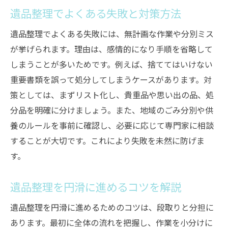
ト
遺品整理でよくある失敗と対策方法
遺品整理の買取相談を活用するメリット
遺品整理でよくある失敗には、無計画な作業や分別ミス
リユースを意識した遺品整理の進め方
が挙げられます。理由は、感情的になり手順を省略して
遺品整理で売却可能な品の判断基準
しまうことが多いためです。例えば、捨ててはいけない
遺品整理で高く売れる品の特徴とは
重要書類を誤って処分してしまうケースがあります。対
遺品整理後のリユース先選びのポイント
策としては、まずリスト化し、貴重品や思い出の品、処
精神的負担を減らす遺品整理の進め方とは
分品を明確に分けましょう。また、地域のごみ分別や供
養のルールを事前に確認し、必要に応じて専門家に相談
遺品整理の精神的負担を軽減する方法
することが大切です。これにより失敗を未然に防げま
遺品整理を無理なく進めるための工夫
す。
遺品整理時の心のケアと家族の支え合い
遺品整理で悩んだ時の相談先の活用法
遺品整理を円滑に進めるコツを解説
遺品整理におけるストレス対処法を解説
遺品整理を円滑に進めるためのコツは、段取りと分担に
遺品整理を安心して進めるためにできるこ
あります。最初に全体の流れを把握し、作業を小分けに