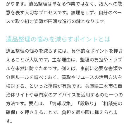
がります。遺品整理は単なる作業ではなく、故人への敬
遺品整理で供養が必要な品目とは何か
意を表す大切なプロセスです。無理をせず、自分のペー
遺品整理後の心の整理と供養のすすめ
スで取り組む姿勢が円滑な進行の鍵となります。
遺品整理におけるお焚き上げの手順解説
遺品整理の供養を安心して行うための知識
遺品整理の悩みを減らすポイントとは
不要品処分を伴う遺品整理の実践ポイント
遺品整理の悩みを減らすには、具体的なポイントを押さ
遺品整理で出た不要品の分別方法を解説
えることが大切です。主な理由は、整理の負担やトラブ
遺品整理時のゴミ処分ルールの押さえ方
ルを未然に防ぐためです。例えば、事前に必要な書類や
遺品整理で大型家具を処分する際の注意
分別ルールを調べておく、買取やリユースの活用方法を
検討する、といった準備が有効です。兵庫県三木市の自
遺品整理の不用品回収サービス利用の流れ
治体サイトや専門家のアドバイスを活用するのも一つの
遺品整理とリサイクル活用のポイント
方法です。要点は、「情報収集」「段取り」「相談先の
遺品整理で効率よく処分するための工夫
確保」を押さえることで、負担を最小限に抑えられま
価値ある遺品の見極めと買取・リユースのコツ
す。
遺品整理で価値を見極めるチェックポイン