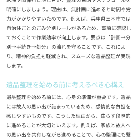
明確にしましょう。理由は、無計画に進めると時間や労
遺品整理の計画を立てる時の注意事項
力がかかりやすいためです。例えば、兵庫県三木市では
遺品整理を安心して行うための準備ポイン
自治体ごとのごみ分別ルールがあるため、事前に確認し
ト
ておくことで作業効率が向上します。要点は「計画→分
自分でできる遺品整理の基本と注意点
別→手続き→処分」の流れを守ることです。これによ
自分で行う遺品整理の基本ステップを解説
り、精神的負担も軽減され、スムーズな遺品整理が実現
遺品整理で気を付けたい安全面のポイント
します。
遺品整理を自力で進める際の注意事項
遺品整理に必要な道具と準備方法
遺品整理を始める前に考えるべき心構え
遺品整理の作業を分担するコツとは
遺品整理を始める前には、心身の準備が重要です。遺品
自分で遺品整理する際の心構えを知る
には故人の思い出が詰まっているため、感情的な負担を
遺品整理の供養やお焚き上げの方法を徹底解説
感じやすいものです。こうした理由から、焦らず段階的
に進めることが大切といえます。例えば、家族と故人へ
遺品整理時の供養方法と選び方のポイント
の思い出を共有しながら進めることで、心の整理にも繋
お焚き上げを依頼する際の注意点と流れ