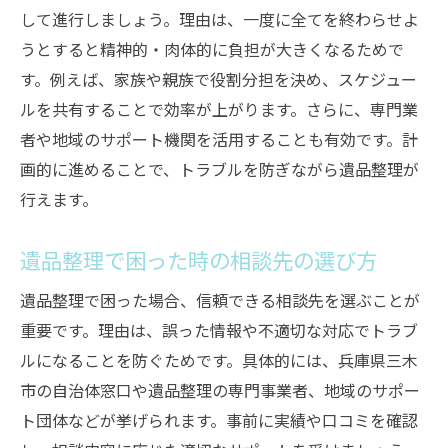
と
して進行しましょう。理由は、一度に全てを終わらせよ
三木市ならではの遺品整理の地域ルールと対応
うとすると精神的・肉体的に負担が大きくなるためで
策
す。例えば、家族や親族で役割分担を決め、スケジュー
遺品整理で知っておきたい三木市のルール
ルを共有することで効率が上がります。さらに、専門業
自治体の分別ルールを守った遺品整理法
者や地域のサポート機関を活用することも有効です。計
遺品整理に必要な三木市の手続きと注意点
画的に進めることで、トラブルを防ぎながら遺品整理が
行えます。
三木市のごみ出しルールと遺品整理の関係
遺品整理で役立つ三木市のサポート情報
遺品整理で困った時の相談先の選び方
地域独自の遺品整理対応策を詳しく解説
遺品整理で困った場合、信頼できる相談先を選ぶことが
重要です。理由は、誤った情報や不適切な対応でトラブ
ルになることを防ぐためです。具体的には、兵庫県三木
市の自治体窓口や遺品整理の専門事業者、地域のサポー
ト団体などが挙げられます。事前に実績や口コミを確認