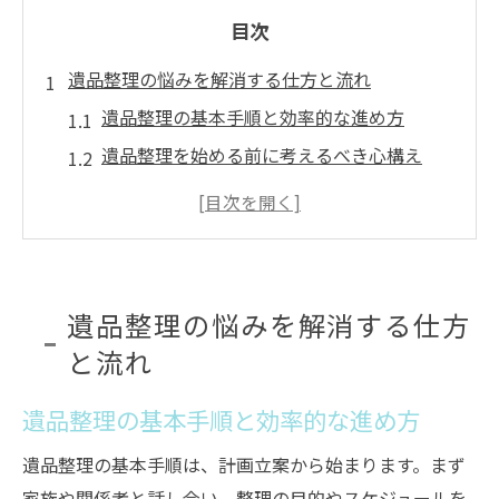
目次
遺品整理の悩みを解消する仕方と流れ
遺品整理の基本手順と効率的な進め方
遺品整理を始める前に考えるべき心構え
遺品整理の悩みを減らすポイントとは
遺品整理でよくある失敗と対策方法
遺品整理を円滑に進めるコツを解説
遺品整理で困った時の相談先の選び方
遺品整理の悩みを解消する仕方
三木市で遺品整理を始める前に知るべき準備
と流れ
遺品整理の事前準備で押さえるべき点
遺品整理の基本手順と効率的な進め方
三木市での遺品整理に必要な手続き
遺品整理のための持ち物チェックリスト
遺品整理の基本手順は、計画立案から始まります。まず
自治体ルールを守った遺品整理の準備法
家族や関係者と話し合い、整理の目的やスケジュールを