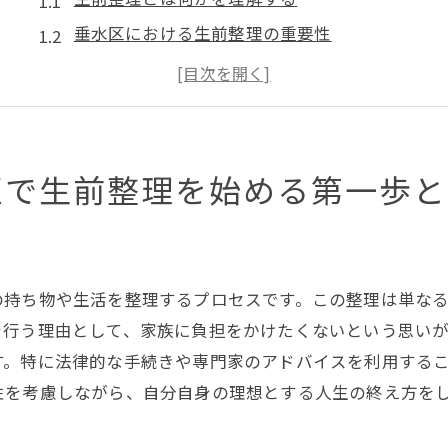
垂水区における生前整理の重要性
初めての生前整理に必要な心構え
地域に根ざした生前整理の始め方
生前整理を始める前に確認すべきこと
生前整理を成功させるための基礎知識
区で生前整理を始める第一歩と
垂水区特化生前整理チェックリストで心の整理を
チェックリスト作成のポイント
心の整理を助ける実践的なステップ
の持ち物や生活を整理するプロセスです。この整理は単な
垂水区で活用できる生前整理のヒント
を行う理由として、家族に負担をかけたくないという思い
自分の価値観に基づいた優先順位の付け方
す。特に法律的な手続きや専門家のアドバイスを利用する
チェックリストを使った効果的な整理方法
性を考慮しながら、自分自身の理想とする人生の終え方を
心の負担を軽減する生前整理のコツ