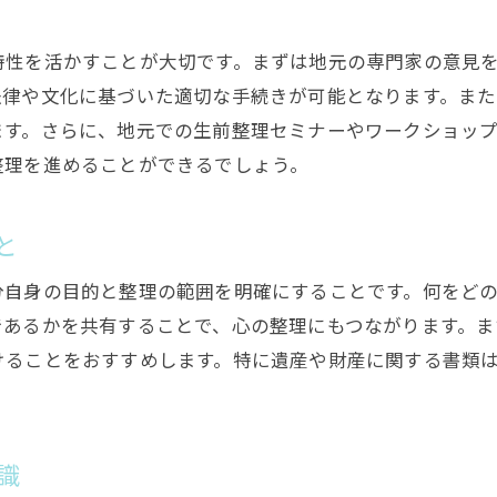
トラブルを避けるための事前準備
専門家アドバイスを活用した生前整理の重要性
特性を活かすことが大切です。まずは地元の専門家の意見
専門家のアドバイスを受けるメリット
法律や文化に基づいた適切な手続きが可能となります。ま
ます。さらに、地元での生前整理セミナーやワークショッ
垂水区の専門家を見つける方法
整理を進めることができるでしょう。
信頼できる専門家の選び方
専門家の意見を生かした整理ステップ
と
専門家と協力した安心整理の進め方
アドバイザーの存在がもたらす効果
分自身の目的と整理の範囲を明確にすることです。何をど
物と心を整理するための具体的なステップ
であるかを共有することで、心の整理にもつながります。ま
けることをおすすめします。特に遺産や財産に関する書類
物理的な整理の計画と実践
。
心の整理を助ける日々の習慣
効果的な整理のためのチェックポイント
識
物と心を整理するための具体的手法