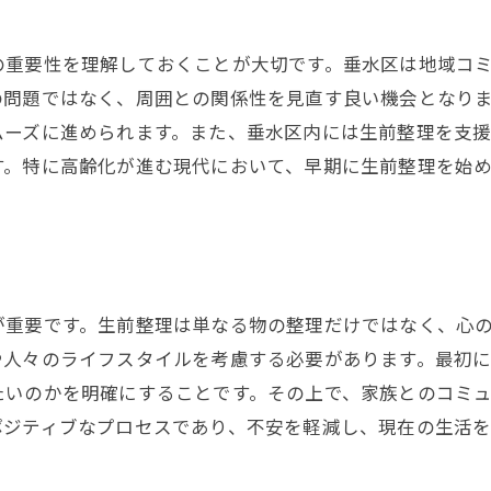
家族との対話を通じた生前整理の進め方
家族とのコミュニケーションを深める方法
の重要性を理解しておくことが大切です。垂水区は地域コ
重要な家族会議の進め方
の問題ではなく、周囲との関係性を見直す良い機会となり
家族の意向を尊重した整理の進め方
ムーズに進められます。また、垂水区内には生前整理を支
生前整理を通じた家族の絆強化
す。特に高齢化が進む現代において、早期に生前整理を始
家族との対話がもたらす安心感
家族の意見を取り入れた整理方法
法律的手続きで安心感を得る生前整理の秘訣
法律的手続きの基本知識
が重要です。生前整理は単なる物の整理だけではなく、心
垂水区で利用可能な法的サービス
や人々のライフスタイルを考慮する必要があります。最初
専門家に相談すべきタイミング
たいのかを明確にすることです。その上で、家族とのコミ
ポジティブなプロセスであり、不安を軽減し、現在の生活
法律的手続きが必要な場面とその理由
安心して進めるための法的手続き