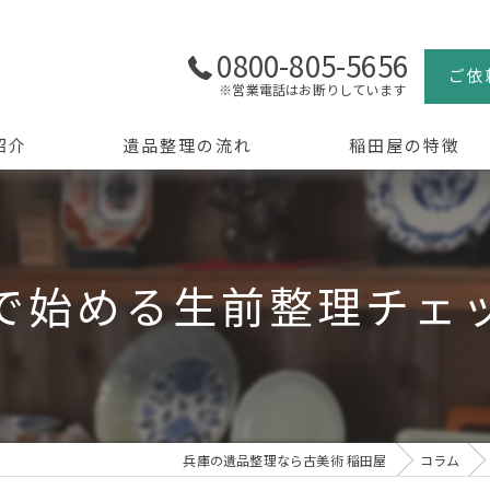
0800-805-5656
ご依
※営業電話はお断りしています
紹介
遺品整理の流れ
稲田屋の特徴
よくある質問
買取
生前整理
で始める生前整理チェ
骨董品
美術品
京都の遺品整理
兵庫の遺品整理なら古美術 稲田屋
コラム