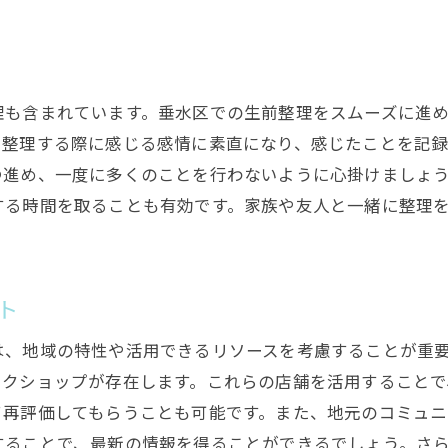
地域に根ざした整理法の活用
垂水区における生前整理の実践例
成功を導くための心構えと行動
理も含まれています。垂水区での生前整理をスムーズに進
を整理する際に感じる感情に素直になり、感じたことを記
つ進め、一度に多くのことを行わないように心掛けましょ
する時間を取ることも有効です。家族や友人と一緒に整理
ト
は、地域の特性や活用できるリソースを考慮することが重
ークショップが存在します。これらの店舗を活用すること
て再評価してもらうことも可能です。また、地元のコミュ
することで、最新の情報を得ることができるでしょう。さ