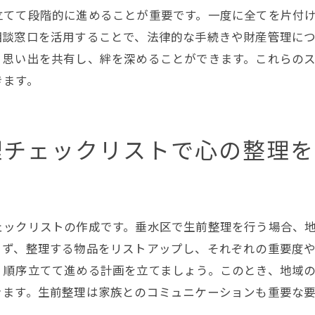
心の負担を減らすための整理方法
立てて段階的に進めることが重要です。一度に全てを片付
相談窓口を活用することで、法律的な手続きや財産管理に
日常生活に取り入れたい整理のテクニック
、思い出を共有し、絆を深めることができます。これらの
生前整理がもたらす安心感とその効果
きます。
生前整理がもたらす心理的効果
安心感を得るための整理の工夫
生前整理の効果を実感するために
理チェックリストで心の整理を
心の安らぎを得るための整理術
生前整理後の生活の変化とその影響
整理がもたらす長期的な安心感
ェックリストの作成です。垂水区で生前整理を行う場合、
垂水区での生前整理を成功させるためのポイント
まず、整理する物品をリストアップし、それぞれの重要度
地域特有の生前整理のポイント
、順序立てて進める計画を立てましょう。このとき、地域
成功するための計画と準備
きます。生前整理は家族とのコミュニケーションも重要な
垂水区での成功例とその秘訣
。