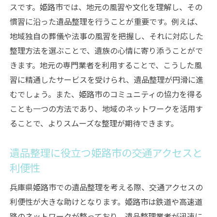
スです。姫路市では、地元の風習や文化を理解し、その
法
慣習に沿った遺品整理を行うことが重要です。例えば、
申請から利用までのプロセスを理解する
地域独自の葬儀や法事の風習を把握し、それに対応した
先を見越した計画的な遺品整理の進め方
整理方法を選ぶことで、遺族の心情に寄り添うことがで
心にゆとりを持つための遺品整理のステップと
きます。地元の専門業者を利用することで、こうした風
心構え
習に精通したサービスを受けられ、遺品整理が円滑に進
心の整理と遺品整理のバランスを取る方法
むでしょう。また、姫路市のコミュニティの協力を得る
ことも一つの方法であり、地域のネットワークを活用す
遺品整理を始める前に心の準備を整える
ることで、よりスムーズな整理が期待できます。
感情に負担をかけない整理の進め方
大切な思い出をどう残すか考える
遺品整理に役立つ姫路市の交通アクセスと
家族や友人との話し合いを大切にする
利便性
遺品整理を通じた心の癒し方
兵庫県姫路市での遺品整理を考える際、交通アクセスの
遺品整理で見落としがちなポイントとその対策
利便性が大きな助けとなります。姫路市は鉄道や高速道
価値のある遺品を見落とさないためのチェ
路のネットワークが整っており、遺品整理業者が迅速に