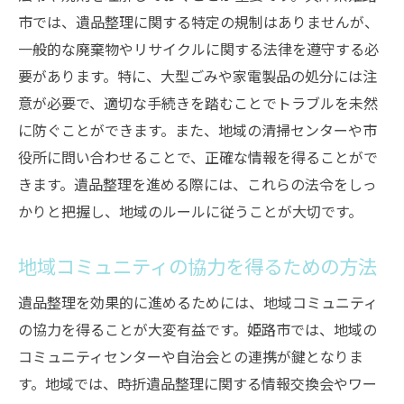
代へつなぐ方法
市では、遺品整理に関する特定の規制はありませんが、
遺品を通じた地域の歴史と文化の継承
一般的な廃棄物やリサイクルに関する法律を遵守する必
デジタル技術を活用した思い出の保存方法
要があります。特に、大型ごみや家電製品の処分には注
家族の思い出を次世代に伝えるための工夫
意が必要で、適切な手続きを踏むことでトラブルを未然
遺品を通じた地域イベントやワークショッ
に防ぐことができます。また、地域の清掃センターや市
プへの参加
役所に問い合わせることで、正確な情報を得ることがで
きます。遺品整理を進める際には、これらの法令をしっ
思い出を語り継ぐための家族アルバム作成
かりと把握し、地域のルールに従うことが大切です。
次世代に向けた遺品の新たな価値の創出
地域コミュニティの協力を得るための方法
遺品整理を効果的に進めるためには、地域コミュニティ
の協力を得ることが大変有益です。姫路市では、地域の
コミュニティセンターや自治会との連携が鍵となりま
す。地域では、時折遺品整理に関する情報交換会やワー