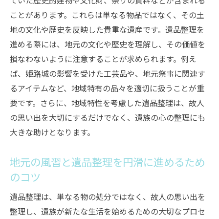
ていた歴史的建物や文化財、祭りの資料などが含まれる
専門業者を利用するメリットとデメリット
ことがあります。これらは単なる物品ではなく、その土
姫路市のおすすめ遺品整理業者一覧
地の文化や歴史を反映した貴重な遺産です。遺品整理を
業者との連携で遺品整理をスムーズに進め
進める際には、地元の文化や歴史を理解し、その価値を
るコツ
損なわないように注意することが求められます。例え
ば、姫路城の影響を受けた工芸品や、地元祭事に関連す
専門業者が提供するサービスの内容と価格
るアイテムなど、地域特有の品々を適切に扱うことが重
業者利用時に注意すべき契約条件と法律
要です。さらに、地域特性を考慮した遺品整理は、故人
姫路市の自治体サービスを利用してスムーズに
の思い出を大切にするだけでなく、遺族の心の整理にも
片付ける秘訣
大きな助けとなります。
自治体による遺品整理サポートサービスの
紹介
地元の風習と遺品整理を円滑に進めるため
姫路市のごみ分別ルールと効率的な処分方
のコツ
法
遺品整理は、単なる物の処分ではなく、故人の思い出を
大型ごみやリサイクル品の処理手続き
整理し、遺族が新たな生活を始めるための大切なプロセ
自治体サービスの利用でコストを抑える方