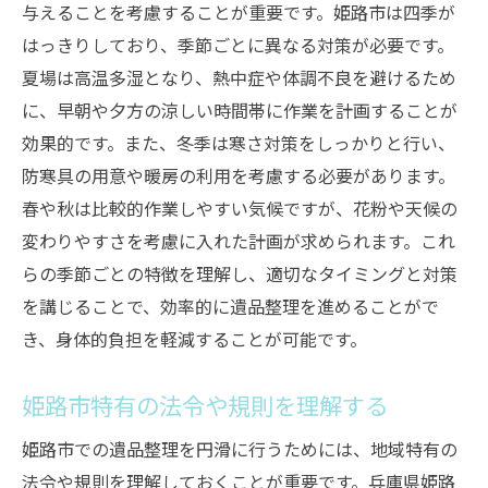
与えることを考慮することが重要です。姫路市は四季が
参加
はっきりしており、季節ごとに異なる対策が必要です。
地域ボランティアとの協力で効率化
夏場は高温多湿となり、熱中症や体調不良を避けるため
遺品整理に利用可能なレンタルスペース
に、早朝や夕方の涼しい時間帯に作業を計画することが
地元の文化施設を活かした遺品整理の工夫
効果的です。また、冬季は寒さ対策をしっかりと行い、
大切な遺品を適切に評価し処分するためのガイ
防寒具の用意や暖房の利用を考慮する必要があります。
ドライン
春や秋は比較的作業しやすい気候ですが、花粉や天候の
変わりやすさを考慮に入れた計画が求められます。これ
遺品の価値を見極めるための基本知識
らの季節ごとの特徴を理解し、適切なタイミングと対策
評価をプロに依頼する際のポイント
を講じることで、効率的に遺品整理を進めることがで
遺品を寄付や再利用する方法
き、身体的負担を軽減することが可能です。
感謝の気持ちを込めて遺品を送り出す
買取サービスの利用で適正価格を得る
姫路市特有の法令や規則を理解する
思い出を次に繋ぐためのデジタル保存
姫路市での遺品整理を円滑に行うためには、地域特有の
遺品整理を通じて兵庫県姫路市の思い出を次世
法令や規則を理解しておくことが重要です。兵庫県姫路