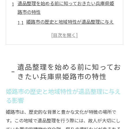
遺品整理を始める前に知っておきたい兵庫県姫
路市の特性
姫路市の歴史と地域特性が遺品整理に与え
る影響
地元の風習と遺品整理を円滑に進めるため
のコツ
遺品整理に役立つ姫路市の交通アクセスと
遺品整理を始める前に知ってお
利便性
きたい兵庫県姫路市の特性
気候や季節が遺品整理に与える影響と対策
姫路市特有の法令や規則を理解する
姫路市の歴史と地域特性が遺品整理に与え
地域コミュニティの協力を得るための方法
る影響
地元の専門業者を活用して遺品整理を効率化す
姫路市は、歴史的な背景と豊かな文化が特徴の場所で
る方法
す。この地域で遺品整理を行う際には、故人が大切にし
信頼できる専門業者の選び方と見極め方