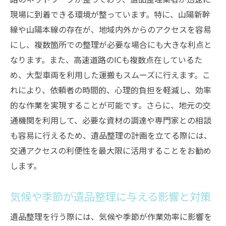
ックポイント
現場に到着できる環境が整っています。特に、山陽新幹
重要書類や貴重品の確認と保管方法
線や山陽本線の存在が、地域内外からのアクセスを容易
意外なところに眠る大切な遺品の発見
にし、複数箇所での整理が必要な場合にも大きな利点と
遺品整理で出てくる思い出の品の扱い方
なります。また、高速道路のICも複数点在しているた
め、大型車両を利用した運搬もスムーズに行えます。こ
遺族間のトラブルを避けるためのコミュニ
れにより、依頼者の時間的、心理的負担を軽減し、効率
ケーション
的な作業を実現することが可能です。さらに、地元の交
見落としがちな法的手続きとその対応策
通機関を利用して、必要な資材の調達や専門家との相談
兵庫県姫路市での遺品整理で活用できる地域の
も容易に行えるため、遺品整理の計画を立てる際には、
施設とサービス
交通アクセスの利便性を最大限に活用することをお勧め
地元のリサイクルショップと買取サービス
します。
の活用
コミュニティセンターや公共施設の利用方
気候や季節が遺品整理に与える影響と対策
法
遺品整理を行う際には、気候や季節が作業効率に影響を
姫路市の遺品展示会やフリーマーケットの