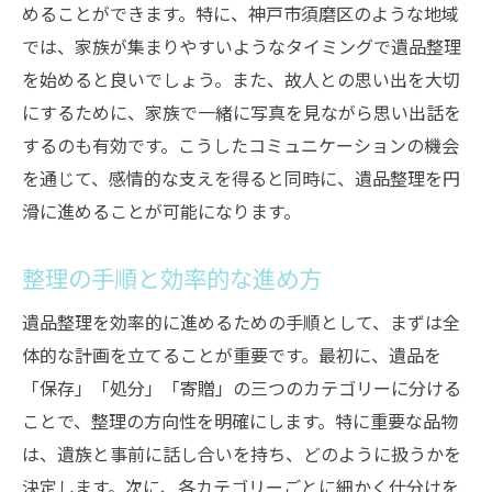
性
めることができます。特に、神戸市須磨区のような地域
では、家族が集まりやすいようなタイミングで遺品整理
遺族の感情面をサポートする方法
を始めると良いでしょう。また、故人との思い出を大切
故人との思い出を大切にするためのステッ
にするために、家族で一緒に写真を見ながら思い出話を
プ
するのも有効です。こうしたコミュニケーションの機会
心理的負担を軽減するための工夫
を通じて、感情的な支えを得ると同時に、遺品整理を円
感情的なサポートを提供する専門家の役割
滑に進めることが可能になります。
遺品整理の過程での心のケア
遺族のメンタルヘルスに配慮した進行
整理の手順と効率的な進め方
兵庫県の四季と遺品整理湿気や寒さへの対策法
遺品整理を効率的に進めるための手順として、まずは全
季節ごとの遺品整理のポイント
体的な計画を立てることが重要です。最初に、遺品を
湿気対策と保管方法
「保存」「処分」「寄贈」の三つのカテゴリーに分ける
寒さによる遺品の保護方法
ことで、整理の方向性を明確にします。特に重要な品物
は、遺族と事前に話し合いを持ち、どのように扱うかを
四季に応じた整理スケジュールの組み方
決定します。次に、各カテゴリーごとに細かく仕分けを
気候に合わせた遺品の保管戦略