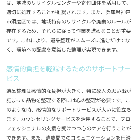
は、地域のリサイクルセンターや寄付団体を活用して、
地域の風習を活かした整理の進め方
適切に処理することが推奨されます。また、兵庫県神戸
伝統的な儀式と遺品整理の関連性
市須磨区では、地域特有のリサイクルや廃棄のルールが
地域の共同体としてのサポート体制
存在するため、それらに従って作業を進めることが重要
風習を取り入れた心温まる整理プロセス
です。これにより、遺品整理がスムーズに進むだけでな
心穏やかな遺品整理遺族が安心して進めるため
く、環境への配慮を意識した整理が実現できます。
の方法
感情的負担を軽減するためのサポートサー
遺族が安心できる環境作り
ビス
心の負担を軽減するための対策
感情的サポートがもたらす効果
遺品整理は感情的な負担が大きく、特に故人の思い出が
詰まった品物を整理する際には心の整理が必要です。こ
安心して進めるための計画作り
のような時、感情的なサポートサービスが大いに役立ち
家族間の協力体制の確立
ます。カウンセリングサービスを活用することで、プロ
専門家のサポートを活用する利点
フェッショナルの支援を受けつつ心のケアを行うことが
できます。また、遺族間でのコミュニケーションを円滑