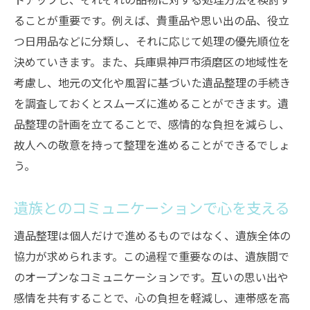
地域の文化を取り入れた遺品の扱い
ることが重要です。例えば、貴重品や思い出の品、役立
つ日用品などに分類し、それに応じて処理の優先順位を
須磨区の地域性が遺品整理に与える影響
決めていきます。また、兵庫県神戸市須磨区の地域性を
文化的背景を理解した遺族のサポート
考慮し、地元の文化や風習に基づいた遺品整理の手続き
遺品整理を進めるための準備とスムーズな進行
を調査しておくとスムーズに進めることができます。遺
のためのヒント
品整理の計画を立てることで、感情的な負担を減らし、
事前準備でスムーズに進める
故人への敬意を持って整理を進めることができるでしょ
必要な物品やサービスの手配
う。
整理の優先順位を決める方法
ストレスを軽減するための具体策
遺族とのコミュニケーションで心を支える
専門家に相談するメリット
遺品整理は個人だけで進めるものではなく、遺族全体の
家族の協力を得るためのコミュニケーショ
協力が求められます。この過程で重要なのは、遺族間で
ン
のオープンなコミュニケーションです。互いの思い出や
遺品整理の際に気を付けたい感情的ケアの重要
感情を共有することで、心の負担を軽減し、連帯感を高