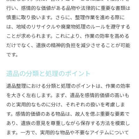
行い、感情的な価値がある品物や法律的に重要な書類は
季節変化に対応するための具体的対策
慎重に取り扱います。さらに、整理作業を進める際に
地域文化を尊重した遺品整理故人を偲ぶプロセ
は、地域のリサイクルや廃棄物処理のルールを遵守する
ス
ことが求められます。これにより、作業の効率を高める
文化を尊重した遺品整理の意義
だけでなく、遺族の精神的負担を減少させることが可能
伝統行事と遺品整理の関係
です。
故人を偲ぶためのメモリアルアイデア
遺品の分類と処理のポイント
地域の風習を反映した整理方法
遺族との感動的なエピソードの共有
遺品整理における分類と処理のポイントは、作業の効率
文化的背景を活かした追悼の方法
を大きく左右します。まず、遺品を感情的価値の高いも
遺品整理の際に役立つ兵庫県神戸市須磨区の風
のと実用的なものに分け、それぞれの扱いを考慮しま
習
す。感情的価値のある物品は、故人を偲ぶ重要な要素で
あり、遺族の意見を尊重しながら保存する方法を模索し
地域特有の遺品整理に関する風習
ます。一方で、実用的な物品や不要なアイテムについて
須磨区独自の故人を偲ぶ方法