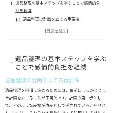
遺品整理の基本ステップを学ぶことで感情的負
担を軽減
遺品整理の計画を立てる重要性
遺族とのコミュニケーションで心を支える
整理の手順と効率的な進め方
遺品の分類と処理のポイント
感情的負担を軽減するためのサポートサー
遺品整理の基本ステップを学ぶ
ビス
ことで感情的負担を軽減
プロのアドバイスを活用する方法
兵庫県神戸市須磨区での遺品整理地域特有の文
遺品整理の計画を立てる重要性
化を理解する
遺品整理を円滑に進めるためには、事前にしっかりとし
神戸市須磨区の地域文化と遺品整理の関係
た計画を立てることが不可欠です。計画の第一歩とし
故人の思い出を尊重するための文化的配慮
て、どのような品物が遺品として残されているかをリス
地元での伝統的な遺品整理の方法
トアップし、それぞれの品物に対する処理方法を検討す