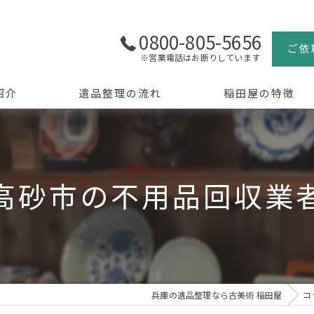
0800-805-5656
ご依
※営業電話はお断りしています
紹介
遺品整理の流れ
稲田屋の特徴
よくある質問
買取
生前整理
高砂市の不用品回収業
骨董品
美術品
京都の遺品整理
兵庫の遺品整理なら古美術 稲田屋
コ