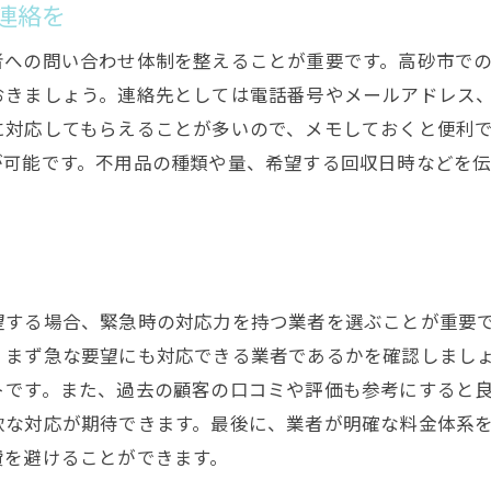
連絡を
次回の不用品回収に活かすポイント
高砂市で安心できる不用品回収業者の見極め方
者への問い合わせ体制を整えることが重要です。高砂市で
営業許可と保険の有無を確認
おきましょう。連絡先としては電話番号やメールアドレス
に対応してもらえることが多いので、メモしておくと便利
現地調査の提案を受け入れる
が可能です。不用品の種類や量、希望する回収日時などを
地元密着型の業者を選ぶ利点
親切で丁寧なスタッフ対応を評価
トラブル発生時の対応力を確認
過去の不用品回収事例を参考にする
不用品回収の依頼から処分までの手順を徹底解説
望する場合、緊急時の対応力を持つ業者を選ぶことが重要
、まず急な要望にも対応できる業者であるかを確認しまし
最初の問い合わせと相談のポイント
トです。また、過去の顧客の口コミや評価も参考にすると
見積もりの依頼と内容確認
軟な対応が期待できます。最後に、業者が明確な料金体系
不用品の分類と回収手配
費を避けることができます。
作業当日の流れと注意点