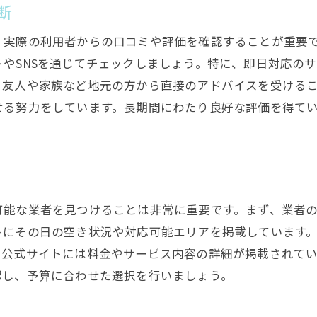
高砂市での効率的な不用品回収の流れとは
断
不用品の種類と数量をリストアップ
、実際の利用者からの口コミや評価を確認することが重要
最適な回収方法を選定する
やSNSを通じてチェックしましょう。特に、即日対応の
事前に業者と詳細を打ち合わせる
、友人や家族など地元の方から直接のアドバイスを受ける
回収日程を確定しスケジュール管理
せる努力をしています。長期間にわたり良好な評価を得て
当日の準備と注意すべきポイント
回収後の確認と感想をフィードバック
即日対応可能な不用品回収でスッキリ整理整頓
即日対応のメリットを理解する
可能な業者を見つけることは非常に重要です。まず、業者
素早い片付けで心の余裕を持つ
トにその日の空き状況や対応可能エリアを掲載しています
プロの手で効率的に整理整頓
、公式サイトには料金やサービス内容の詳細が掲載されて
認し、予算に合わせた選択を行いましょう。
ストレスフリーな生活環境を手に入れる
利用者の声から学ぶ即日回収の効果