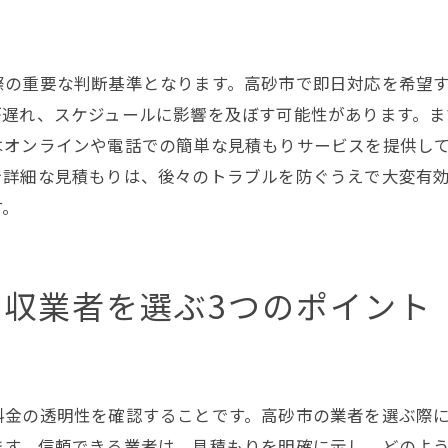
回収後の処理と確認ポイント
次回の不用品回収へ向けた準備
際の重要な判断基準となります。高砂市で即日対応を希望
高砂市の不用品回収で注意すべきこととは
が遅れ、スケジュールに影響を及ぼす可能性があります。ま
個人情報の保護と管理
はオンラインや電話での簡単な見積もりサービスを提供し
不用品の中で処分が難しいもの
で詳細な見積もりは、後々のトラブルを防ぐうえで大変有
業者選定の際の落とし穴を避ける
す。
地域ルールに基づく安全な処分
回収料金の不当請求に注意
収業者を選ぶ3つのポイント
契約内容の詳細を理解する
不用品回収で地域の環境保護に貢献する方法
リサイクル可能な不用品を正しく分別
地域のリサイクルプログラムを活用
料金の透明性を確認することです。高砂市の業者を選ぶ際
エコフレンドリーな業者を選ぶ
ます。信頼できる業者は、見積もりを明確に示し、どのよ