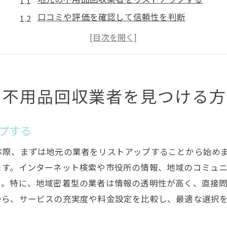
口コミや評価を確認して信頼性を判断
業者の公式サイトで即日対応を確認
問い合わせ先を準備してスムーズな連絡を
緊急時の対応力を持つ業者を選ぶ
見積もりの迅速さを判断基準にする
の不用品回収業者を見つける方
信頼できる不用品回収業者を選ぶ3つのポイント
料金の透明性を確認する
プする
作業の安全性とスタッフの対応力を確認
ぶ際、まずは地元の業者をリストアップすることから始め
地域での評判や実績をチェック
ます。インターネット検索や市役所の情報、地域のコミュ
アフターサービスの有無を確認する
う。特に、地域密着型の業者は情報の透明性が高く、直接
法令遵守の姿勢を見極める
から、サービスの充実度や料金設定を比較し、最適な選択
リサイクルへの取り組みを評価する