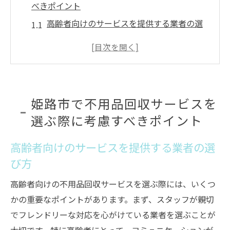
べきポイント
高齢者向けのサービスを提供する業者の選
び方
料金体系の透明性を確認する方法
サービスの口コミや評価を活用する
家電や家具の処分に特化した業者を探す
姫路市で不用品回収サービスを
地域密着型の利便性を活かした選択
選ぶ際に考慮すべきポイント
生態系への配慮を示す業者の特長
高齢者に優しい不用品回収サービスの特徴とは
高齢者向けのサービスを提供する業者の選
訪問対応が柔軟なサービスを見極める
び方
高齢者割引の有無とその内容
高齢者向けの不用品回収サービスを選ぶ際には、いくつ
シンプルで分かりやすい手続きが可能
かの重要なポイントがあります。まず、スタッフが親切
安全対策を重視する業者の選び方
でフレンドリーな対応を心がけている業者を選ぶことが