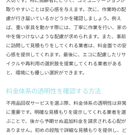
大切です。特に高齢者にとって、コミュニケーションが
サポート体制が充実した業者を選ぶ理由
取りやすいことは安心感を与えます。次に、作業時の配
高齢者に優しいコミュニケーションの取り
慮が行き届いているかどうかを確認しましょう。例え
方
ば、重い家具を動かす際には、丁寧に作業を行い、家の
地域密着型サービスの利点とその選び方
中を傷つけないような配慮が求められます。また、事前
地域密着型サービスで得られる安心感
に訪問して見積もりをしてくれる業者は、料金面での安
地域のニーズに応じたサービスプラン
心感を提供してくれます。最後に、エコに配慮したリサ
迅速な対応を実現する地元業者の選び方
イクルや再利用の選択肢を提案してくれる業者がある
コミュニティ貢献を目指す業者の特徴
と、環境にも優しい選択ができます。
地域の声を反映したサービスの選択肢
料金体系の透明性を確認する方法
地元住民からの信頼を得るためのポイント
環境に優しいリサイクルオプションを提案する
不用品回収サービスを選ぶ際、料金体系の透明性は非常
業者を選ぼう
に重要です。明確な見積もりを提示してくれる業者を選
ぶことで、後から予期せぬ追加料金を請求される心配が
リサイクル率の高い業者の見分け方
ありません。初めの段階で詳細な見積もりを提供し、ど
再利用を促進する取り組みを評価する