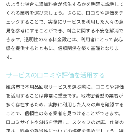
のような場合に追加料金が発生するかを明確に説明して
環境に配慮した処分方法の選び方
くれる業者を選びましょう。さらに、口コミや評価をチ
エコ活動に積極的なサービスを選ぶ理由
ェックすることで、実際にサービスを利用した人々の意
持続可能な社会を目指す業者の選択
見を参考にすることができ、料金に関する不安を解消で
リサイクルによる地域貢献について
きます。透明性のある料金設定は、利用者にとって安心
不用品回収で失敗しないためのチェックリスト
感を提供するとともに、信頼関係を築く基礎となりま
業者選びの際に確認すべき基本ポイント
す。
事前に準備すべき必要書類と手続き
サービスの口コミや評価を活用する
回収日程の調整とその確認事項
契約内容の詳細な確認方法
姫路市で不用品回収サービスを選ぶ際に、口コミや評価
を活用することは非常に重要です。地域密着型の業者が
トラブルを避けるための注意点
多く存在するため、実際に利用した人々の声を確認する
実際の利用者からのフィードバックを重視
ことで、信頼性のある業者を見つけることができます。
高齢者世帯の不用品処分をスムーズにする秘訣
口コミサイトやSNSを活用し、スタッフの対応、作業の
高齢者向けの対応を特化したサービスの活
速さ、料金の妥当性についての評価を集めましょう。特