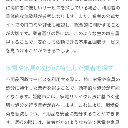
用
に高齢者に優しいサービスを探している場合、利用者の
事前の説明と合意形成の重要性
具体的な体験談が参考になります。また、業者の公式サ
家族と協力して進める効率的な方法
イトでの口コミや評価も確認し、総合的に判断すること
心理的負担を軽減するための心遣い
が大切です。業者選びの際には、このような生の声を重
視することで、安心して依頼できる不用品回収サービス
プロのアドバイスを受けることで得られる
を見つけることができるでしょう。
安心感
段取りよく進めるためのステップ
家電や家具の処分に特化した業者を探す
姫路市で安心して依頼できる不用品回収業者の
見つけ方
不用品回収サービスを利用する際に、特に家電や家具の
処分に特化した業者を選ぶことで、効率的な処分が可能
信頼できる地元業者の探し方
となります。姫路市には、家電リサイクル法に基づく適
口コミや評判を基にした選択のポイント
切な処分を行う業者が存在します。これにより、環境負
サービス内容と料金プランの確認方法
荷を低減しつつ、不用品を安全に処分することができま
長年の実績を誇る業者の選び方
す。選択の際には、業者がどのような方法で家電や家具
保証制度が充実した業者を選ぶメリット