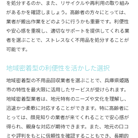
を処分するのか、また、リサイクルや再利用の取り組み
直接問い合わせて確認するべき重要事項
があるかを確認しましょう。高齢者の方々にとっては、
不用品回収とリサイクルで地域と環境に貢献す
業者が搬出作業をどのように行うかも重要です。利便性
る方法
や安心感を重視し、適切なサポートを提供してくれる業
者を選ぶことで、ストレスなく不用品を処分することが
地域社会に役立つリサイクル活動とは
可能です。
個人でもできる簡単なリサイクル習慣
共同で行う地域イベントの活用法
地域密着型の利便性を活かした選択
環境教育を通じた意識の向上
地域密着型の不用品回収業者を選ぶことで、兵庫県姫路
地域のリサイクルセンターの利用方法
市の特性を最大限に活用したサービスが受けられます。
未来の世代のための持続可能な取り組み
地域密着型業者は、地元特有のニーズや文化を理解し、
迅速かつ柔軟に対応することができます。特に高齢者に
とっては、顔見知りの業者が来てくれることで安心感が
得られ、親身な対応が期待できます。また、地元の口コ
ミや評判をもとに信頼性を確認することもでき、長期的