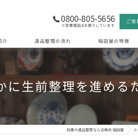
0800-805-5656
ご依
※営業電話はお断りしています
紹介
遺品整理の流れ
稲田屋の特徴
よくある質問
買取
生前整理
かに生前整理を進める
骨董品
美術品
京都の遺品整理
兵庫の遺品整理なら古美術 稲田屋
コ