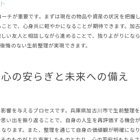
ト
未来への不安を和らげる生前整理の効果
ローチが重要です。まずは現在の物品や資産の状況を把握
地域密着型サービスの安心感
ることで、心身共に軽やかになることが期待できます。加
生前整理を通じて心地よい暮らしを手に入れる方法
親しい友人と相談しながら進めることで、独りよがりにな
整理によって実現する快適な生活
、後悔のない生前整理が実現できます。
生前整理で得られる生活空間の変化
心地よい暮らしを支える整理のポイント
生前整理がもたらす生活の質の向上
す心の安らぎと未来への備え
加古川市の自然と共生する生活の提案
生前整理を通じて得る心の余裕
加古川市の特色を活かした生前整理の進め方
い影響を与えるプロセスです。兵庫県加古川市で生前整理
地域の特色を反映した生前整理のアイデア
や思い出を振り返ることで、自身の人生を再評価する機会
地元の資源を活かした整理のポイント
となります。また、整理を通じて自身の価値観が明確にな
加古川市の風景を暮らしに取り入れる方法
活そのものがより充実したものとなり、心の平安がもたらさ