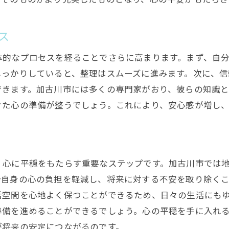
地域コミュニティとの連携で整理を進める
地元の伝統を生かした整理の魅力
ス
加古川市独自の生前整理の進め方
体的なプロセスを経ることでさらに高まります。まず、自
しっかりしていると、整理はスムーズに進みます。次に、
できます。加古川市には多くの専門家がおり、彼らの知識
けた心の準備が整うでしょう。これにより、安心感が増し
、心に平穏をもたらす重要なステップです。加古川市では
分自身の心の負担を軽減し、将来に対する不安を取り除く
活空間を心地よく保つことができるため、日々の生活にも
準備を進めることができるでしょう。心の平穏を手に入れ
が将来の安定につながるのです。