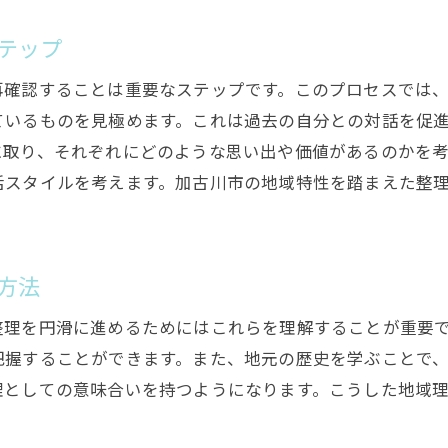
地元のプロフェッショナルと進める生前整理のコツ
地域の専門家と連携するメリット
テップ
加古川市のプロフェッショナルが提供するサポー
再確認することは重要なステップです。このプロセスでは
生前整理の負担を軽減するための工夫
ているものを見極めます。これは過去の自分との対話を促
プロによるアドバイスで進める安心感
に取り、それぞれにどのような思い出や価値があるのかを
生前整理を効率的に進めるためのヒント
活スタイルを考えます。加古川市の地域特性を踏まえた整
地域型サポートを活用した整理術
地域文化を活かした加古川市の生前整理
方法
加古川市の文化遺産を取り入れた整理法
地域行事と連携する生前整理の実践
整理を円滑に進めるためにはこれらを理解することが重要
地元の習慣を踏まえた整理計画の立て方
把握することができます。また、地元の歴史を学ぶことで
理としての意味合いを持つようになります。こうした地域
地域の歴史を反映した思い出の整理
地元のコミュニティと連携した整理活動