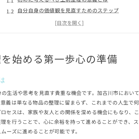
自分自身の価値観を見直すためのステップ
加古川市特有の整理文化を理解する方法
心の整理を行うためのマインドフルネス
地域のサポートを活用した安心の備え
生前整理の計画を立てる際のポイント
理を始める第一歩心の準備
生前整理がもたらす心の安らぎと未来への備え
生前整理が心に与える影響を知る
は
安心感を得るための具体的なプロセス
身の生活や思考を見直す貴重な機会です。加古川市におい
未来に向けての準備がもたらす平穏
の意義は単なる物品の整理に留まらず、これまでの人生で
家族との対話を通じた心の整理
プロセスは、家族や友人との関係を深める機会にもなり、
加古川市での生前整理を通じた新たな発見
整理を行うことで、心に余裕を持って進めることができ、ス
生前整理がもたらす心のゆとりとその意義
スムーズに進めることが可能です。