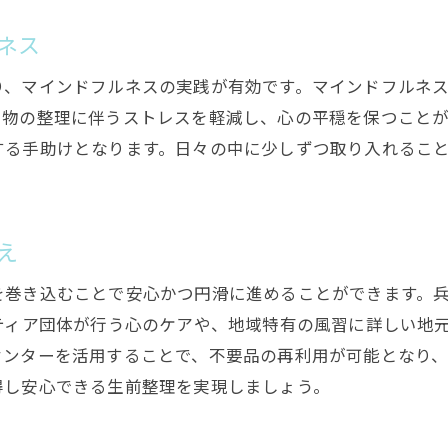
加古川市の地域特性を活かすメリット
ネス
心豊かに生前整理を進めるための実践ガイド
心豊かに生前整理を進めるための基本
り、マインドフルネスの実践が有効です。マインドフルネ
、物の整理に伴うストレスを軽減し、心の平穏を保つこと
自分らしい整理を実現するためのヒント
する手助けとなります。日々の中に少しずつ取り入れるこ
感情に寄り添う整理プロセスの大切さ
心にゆとりを持たせるためのステップ
生前整理を通じた心の成長と変化
え
加古川市で心豊かに生前整理を行う秘訣
加古川市での生前整理が与える安心感とは
を巻き込むことで安心かつ円滑に進めることができます。
ティア団体が行う心のケアや、地域特有の風習に詳しい地
地域資源を活用した安心の整理法
センターを活用することで、不要品の再利用が可能となり
生前整理から得られる心の安定
得し安心できる生前整理を実現しましょう。
加古川市ならではの安心感を得る方法
専門家のサポートで安心感を高める