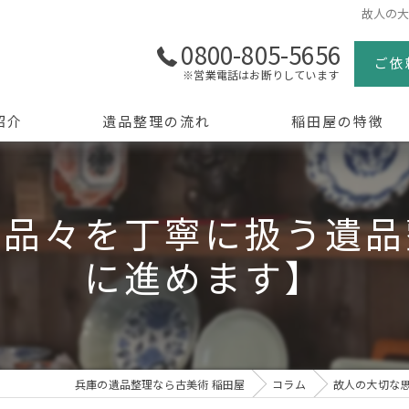
故人の
0800-805-5656
ご依
※営業電話はお断りしています
紹介
遺品整理の流れ
稲田屋の特徴
よくある質問
買取
と品々を丁寧に扱う遺品
生前整理
に進めます】
骨董品
美術品
京都の遺品整理
兵庫の遺品整理なら古美術 稲田屋
コラム
故人の大切な