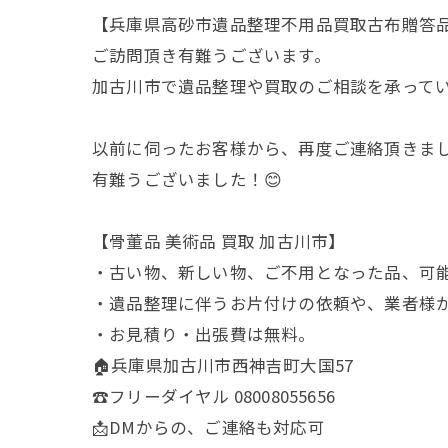
【兵庫県高砂市遺品整理不用品買取古布贈答
ご訪問頂き有難うございます。
加古川市で遺品整理や買取のご相談を承って
以前に伺ったお客様から、再度ご連絡頂きま
有難うございました！😊
【骨董品 美術品 買取 加古川市】
・古い物、新しい物、ご不用となった品、可
・遺品整理に伴うお片付けの依頼や、業者様
・お見積り・出張費は無料。
🏠兵庫県加古川市西神吉町大国57
☎️フリーダイヤル 08008055656
📩DMからの、ご連絡も対応可