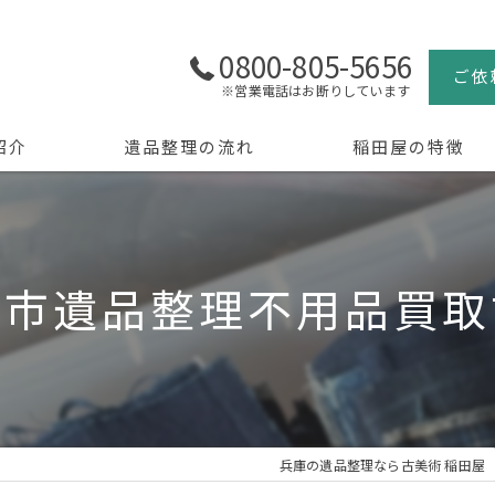
0800-805-5656
ご依
※営業電話はお断りしています
紹介
遺品整理の流れ
稲田屋の特徴
よくある質問
買取
生前整理
砂市遺品整理不用品買取
骨董品
美術品
京都の遺品整理
兵庫の遺品整理なら古美術 稲田屋