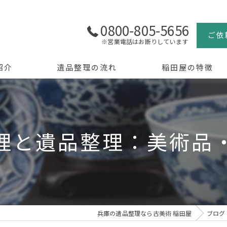
0800-805-5656
ご依
※営業電話はお断りしています
紹介
遺品整理の流れ
稲田屋の特徴
よくある質問
買取
生前整理
理と遺品整理：美術品
骨董品
美術品
京都の遺品整理
兵庫の遺品整理なら古美術 稲田屋
ブログ