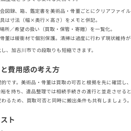
会図録、箱、鑑定書を美術品・骨董ごとにクリアファイル
具は寸法（幅×奥行×高さ）をメモと併記。
場所／希望の扱い（買取・保管・寄贈）を一覧化。
骨董は緩衝材で個別保護。清掃は過度に行わず現状維持が
化し、加古川市での段取りも短縮できます。
りと費用感の考え方
理的です。美術品・骨董は買取の可否と根拠を先に確認し
余裕を持ち、遺品整理では相続手続きの進行と並走させる
変わるため、買取可否と同時に搬出条件も共有しましょう
リスト