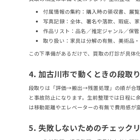
付属情報の集約：購入時の領収書、展覧
写真記録：全体、署名や落款、瑕疵、家
作品リスト：品名／推定ジャンル／保管
取り扱い：家具は分解の有無、美術品・
この下準備があるだけで、買取の打診が具体
4. 加古川市で動くときの段取
段取りは「評価→搬出→残置処理」の順が合
と事故防止になります。生前整理では日程に
は移動距離やエレベーターの有無で費用感が
5. 失敗しないためのチェック