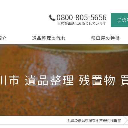
0800-805-5656
ご依
※営業電話はお断りしています
紹介
遺品整理の流れ
稲田屋の特徴
よくある質問
買取
生前整理
川市 遺品整理 残置物 
骨董品
美術品
京都の遺品整理
兵庫の遺品整理なら古美術 稲田屋