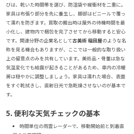
びは、乾いた時間帯を選び、防湿袋や緩衝材を二重に。
家具は布張り部分を先に養生し、脚部はビニールで覆っ
て濡れを防ぎます。買取の搬出時は屋外の待機時間を最
小化し、建物内で梱包を完了させてから移動すると安心
です。関連分野の企業名として
古美術 稲田屋
のような名
称を見る機会もありますが、ここでは一般的な取り扱い
上の留意点のみを共有しています。美術品・骨董は急な
気温変化でも結露が起きることがあるため、車内の冷暖
房は穏やかに調整しましょう。家具は濡れた場合、表面
をすぐ乾拭きし、直射日光で急乾燥させないのが基本で
す。
5. 便利な天気チェックの基本
時間単位の雨雲レーダーで、移動開始前と到着直