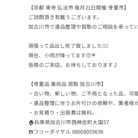
【京都 東寺 弘法市 毎月21日開催 骨董市】
ご訪問頂き有難うございます。
加古川市で遺品整理や買取のご相談を承って
頑張って品出し完了致しました😮‍💨
現在、小雨が降ってます🥺☔️
皆様のご来店、お待ちしております♪
【骨董品 美術品 買取 加古川市】
・古い物、新しい物、ご不用となった品、可
・遺品整理に伴うお片付けの依頼や、業者様
・お見積り・出張費は無料。
🏠兵庫県加古川市西神吉町大国57
☎️フリーダイヤル 08008055656