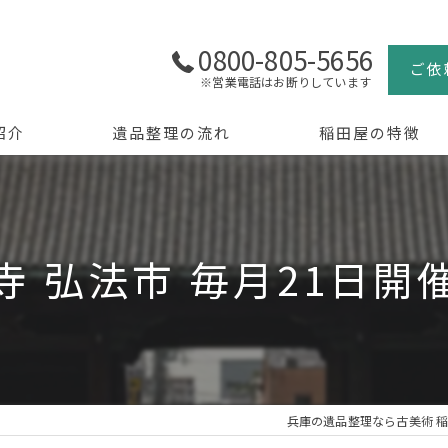
0800-805-5656
ご依
※営業電話はお断りしています
紹介
遺品整理の流れ
稲田屋の特徴
よくある質問
買取
生前整理
寺 弘法市 毎月21日開
骨董品
美術品
京都の遺品整理
兵庫の遺品整理なら古美術 