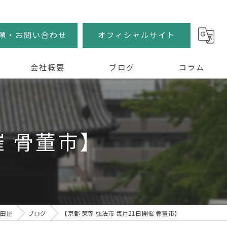
頼・お問い合わせ
オフィシャルサイト
会社概要
ブログ
コラム
催 骨董市】
稲田屋
ブログ
【京都 東寺 弘法市 毎月21日開催 骨董市】