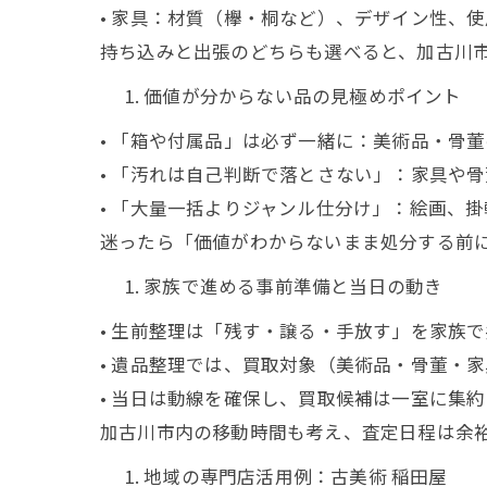
• 家具：材質（欅・桐など）、デザイン性、
持ち込みと出張のどちらも選べると、加古川
価値が分からない品の見極めポイント
• 「箱や付属品」は必ず一緒に：美術品・骨
• 「汚れは自己判断で落とさない」：家具や
• 「大量一括よりジャンル仕分け」：絵画、
迷ったら「価値がわからないまま処分する前
家族で進める事前準備と当日の動き
• 生前整理は「残す・譲る・手放す」を家族
• 遺品整理では、買取対象（美術品・骨董・
• 当日は動線を確保し、買取候補は一室に集約
加古川市内の移動時間も考え、査定日程は余
地域の専門店活用例：古美術 稲田屋