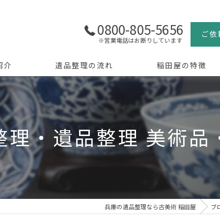
0800-805-5656
ご依
※営業電話はお断りしています
紹介
遺品整理の流れ
稲田屋の特徴
よくある質問
買取
生前整理
整理・遺品整理 美術品
骨董品
美術品
京都の遺品整理
兵庫の遺品整理なら古美術 稲田屋
ブ