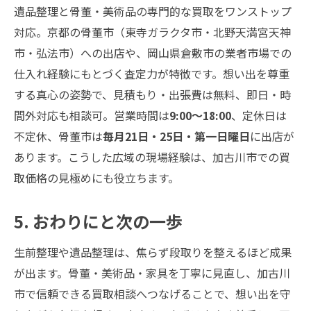
遺品整理と骨董・美術品の専門的な買取をワンストップ
対応。京都の骨董市（東寺ガラクタ市・北野天満宮天神
市・弘法市）への出店や、岡山県倉敷市の業者市場での
仕入れ経験にもとづく査定力が特徴です。想い出を尊重
する真心の姿勢で、見積もり・出張費は無料、即日・時
間外対応も相談可。営業時間は
9:00〜18:00
、定休日は
不定休、骨董市は
毎月21日・25日・第一日曜日
に出店が
あります。こうした広域の現場経験は、加古川市での買
取価格の見極めにも役立ちます。
5. おわりにと次の一歩
生前整理や遺品整理は、焦らず段取りを整えるほど成果
が出ます。骨董・美術品・家具を丁寧に見直し、加古川
市で信頼できる買取相談へつなげることで、想い出を守