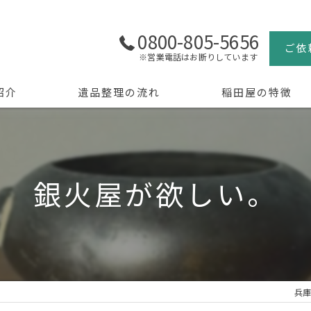
0800-805-5656
ご依
※営業電話はお断りしています
紹介
遺品整理の流れ
稲田屋の特徴
よくある質問
買取
生前整理
銀火屋が欲しい。
骨董品
美術品
京都の遺品整理
兵庫