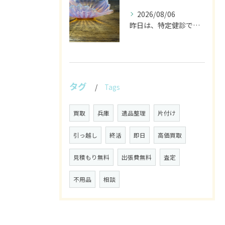
2026/08/06
昨日は、特定健診でした。
タグ
Tags
買取
兵庫
遺品整理
片付け
引っ越し
終活
即日
高価買取
見積もり無料
出張費無料
査定
不用品
相談