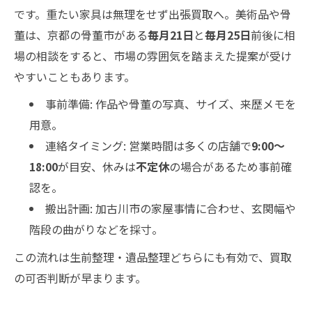
です。重たい家具は無理をせず出張買取へ。美術品や骨
董は、京都の骨董市がある
毎月21日
と
毎月25日
前後に相
場の相談をすると、市場の雰囲気を踏まえた提案が受け
やすいこともあります。
事前準備: 作品や骨董の写真、サイズ、来歴メモを
用意。
連絡タイミング: 営業時間は多くの店舗で
9:00～
18:00
が目安、休みは
不定休
の場合があるため事前確
認を。
搬出計画: 加古川市の家屋事情に合わせ、玄関幅や
階段の曲がりなどを採寸。
この流れは生前整理・遺品整理どちらにも有効で、買取
の可否判断が早まります。