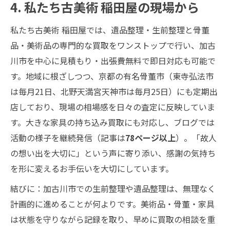
4. 私たち古美術 稲田屋の現場から
私たち古美術 稲田屋では、遺品整理・生前整理と骨董
品・美術品の専門的な買取をワンストップで行い、加古
川市を中心に見積もり・出張費無料で即日対応も可能で
す。地域に根ざしつつ、京都の有名骨董市（東寺弘法市
は毎月21日、北野天満宮天神市は毎月25日）にも定期出
店しており、現場の相場感を日々の査定に反映していま
す。大きな家具の持ち込み買取にも対応し、ブログでは
活動の様子を継続発信（記事は
78ページ以上
）。「故人
の想い出を大切に」という声に寄り添い、感謝の気持ち
を形に変えるお手伝いを大切にしています。
結びに：加古川市での生前整理や遺品整理は、無理なく
計画的に進めることが何よりです。美術品・骨董・家具
は状態を守りながら記録を取り、早めに買取の相談を重