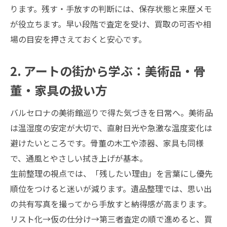
ります。残す・手放すの判断には、保存状態と来歴メモ
が役立ちます。早い段階で査定を受け、買取の可否や相
場の目安を押さえておくと安心です。
2. アートの街から学ぶ：美術品・骨
董・家具の扱い方
バルセロナの美術館巡りで得た気づきを日常へ。美術品
は温湿度の安定が大切で、直射日光や急激な温度変化は
避けたいところです。骨董の木工や漆器、家具も同様
で、通風とやさしい拭き上げが基本。
生前整理の視点では、「残したい理由」を言葉にし優先
順位をつけると迷いが減ります。遺品整理では、思い出
の共有写真を撮ってから手放すと納得感が高まります。
リスト化→仮の仕分け→第三者査定の順で進めると、買