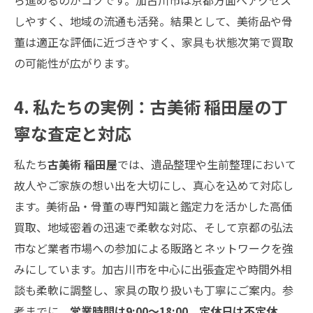
ら進めるのがコツです。加古川市は京都方面へアクセス
しやすく、地域の流通も活発。結果として、美術品や骨
董は適正な評価に近づきやすく、家具も状態次第で買取
の可能性が広がります。
4. 私たちの実例：古美術 稲田屋の丁
寧な査定と対応
私たち
古美術 稲田屋
では、遺品整理や生前整理において
故人やご家族の想い出を大切にし、真心を込めて対応し
ます。美術品・骨董の専門知識と鑑定力を活かした高価
買取、地域密着の迅速で柔軟な対応、そして京都の弘法
市など業者市場への参加による販路とネットワークを強
みにしています。加古川市を中心に出張査定や時間外相
談も柔軟に調整し、家具の取り扱いも丁寧にご案内。参
考までに、
営業時間は9:00〜18:00、定休日は不定休、