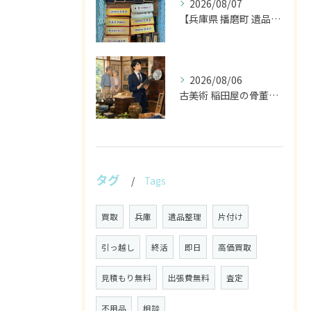
2026/08/07
【兵庫県 播磨町 遺品整理 買取 書道具 墨】
2026/08/06
古美術 稲田屋の骨董家具と遺品整理の目利き
タグ
Tags
買取
兵庫
遺品整理
片付け
引っ越し
終活
即日
高価買取
見積もり無料
出張費無料
査定
不用品
相談