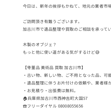
今日は、新年の挨拶もかねて、地元の業者市
ご訪問頂き有難うございます。
加古川市で遺品整理や買取のご相談を承って
木製のオブジェ？
もっと他に使い道がある気がするけど😅
【骨董品 美術品 買取 加古川市】
・古い物、新しい物、ご不用となった品、可
・遺品整理に伴うお片付けの依頼や、業者様
・お見積り・出張費は無料。
🏠兵庫県加古川市西神吉町大国57
☎️フリーダイヤル 08008055656