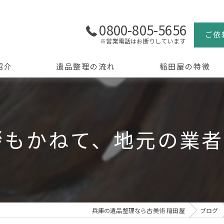
0800-805-5656
ご依
※営業電話はお断りしています
紹介
遺品整理の流れ
稲田屋の特徴
よくある質問
買取
生前整理
拶もかねて、地元の業者
骨董品
美術品
京都の遺品整理
兵庫の遺品整理なら古美術 稲田屋
ブログ