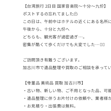
【台湾旅行 2日目 国家音楽院〜十分〜九份】
ポストするの忘れてました🫠
この日は、午前中はホテルの近くにある名所
午後から、十分と九份へ
どちらも、観光客が過密過ぎ…。
密集が酷くて歩くだけでも大変でした…😮‍💨
ご訪問頂き有難うございます。
加古川市で遺品整理や買取のご相談を承って
【骨董品 美術品 買取 加古川市】
・古い物、新しい物、ご不用となった品、可
・遺品整理に伴うお片付けの依頼や、業者様
・お見積り・出張費は無料。