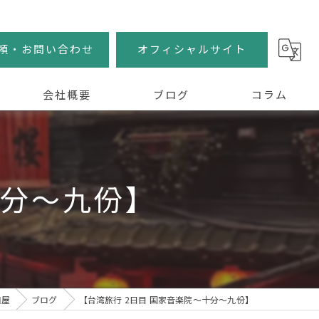
頼・お問い合わせ
オフィシャルサイト
会社概要
ブログ
コラム
十分〜九份】
田屋
ブログ
【台湾旅行 2日目 国家音楽院〜十分〜九份】