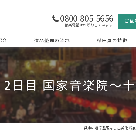
0800-805-5656
ご依
※営業電話はお断りしています
紹介
遺品整理の流れ
稲田屋の特徴
よくある質問
買取
生前整理
 2日目 国家音楽院〜
骨董品
美術品
京都の遺品整理
兵庫の遺品整理なら古美術 稲