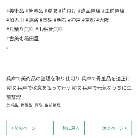
#美術品 #骨董品 #買取 #片付け #遺品整理 #生前整理
#加古川 #姫路 #高砂 #明石 #神戸 #京都 #大阪
#見積り無料 #出張費無料
#古美術稲田屋
•
兵庫で美術品の整理を取り仕切り
兵庫で骨董品を適正に
買取
兵庫で敬意を払って行う買取
兵庫で元気なうちに生
前整理
美術品
骨董品
買取
生前整理
< 前のページ
一覧に戻る
次のページ >