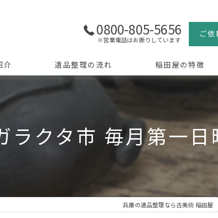
0800-805-5656
ご依
※営業電話はお断りしています
紹介
遺品整理の流れ
稲田屋の特徴
よくある質問
買取
生前整理
 ガラクタ市 毎月第一日
骨董品
美術品
京都の遺品整理
兵庫の遺品整理なら古美術 稲田屋