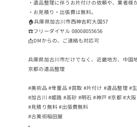
・遺品整理に伴うお片付けの依頼や、業者様
・お見積り・出張費は無料。
🏠兵庫県加古川市西神吉町大国57
☎️フリーダイヤル 08008055656
📩DMからの、ご連絡も対応可
兵庫県加古川市だけでなく、近畿地方、中国
京都の遺品整理
#美術品 #骨董品 #買取 #片付け #遺品整理 #
#加古川 #姫路 #高砂 #明石 #神戸 #京都 #大阪
#見積り無料 #出張費無料
#古美術稲田屋
•