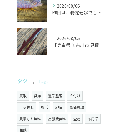
2026/08/06
昨日は、特定健診でした。
2026/08/05
【兵庫県 加古川市 見積り 日本刀 刀剣 武具】
タグ
Tags
買取
兵庫
遺品整理
片付け
引っ越し
終活
即日
高価買取
見積もり無料
出張費無料
査定
不用品
相談