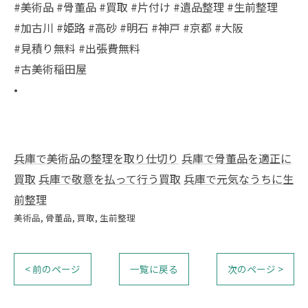
#美術品 #骨董品 #買取 #片付け #遺品整理 #生前整理
#加古川 #姫路 #高砂 #明石 #神戸 #京都 #大阪
#見積り無料 #出張費無料
#古美術稲田屋
•
兵庫で美術品の整理を取り仕切り
兵庫で骨董品を適正に
買取
兵庫で敬意を払って行う買取
兵庫で元気なうちに生
前整理
美術品
骨董品
買取
生前整理
< 前のページ
一覧に戻る
次のページ >