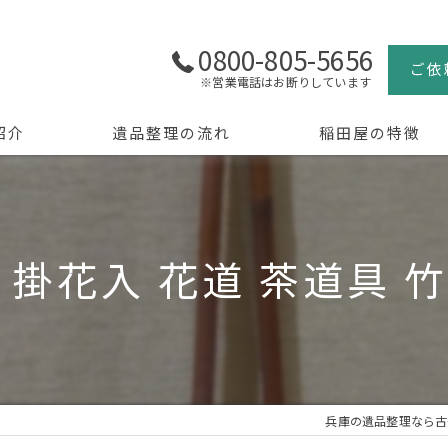
0800-805-5656
ご依
※営業電話はお断りしています
紹介
遺品整理の流れ
稲田屋の特徴
よくある質問
買取
生前整理
 掛花入 花道 茶道具 
骨董品
美術品
京都の遺品整理
兵庫の遺品整理なら古