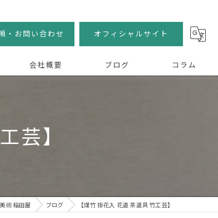
頼・お問い合わせ
オフィシャルサイト
会社概要
ブログ
コラム
竹工芸】
美術 稲田屋
ブログ
【煤竹 掛花入 花道 茶道具 竹工芸】