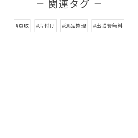
関連タグ
#買取
#片付け
#遺品整理
#出張費無料