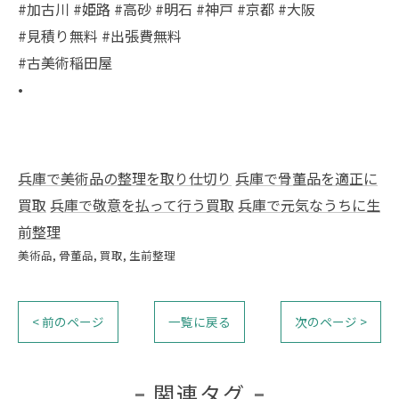
#加古川 #姫路 #高砂 #明石 #神戸 #京都 #大阪
#見積り無料 #出張費無料
#古美術稲田屋
•
兵庫で美術品の整理を取り仕切り
兵庫で骨董品を適正に
買取
兵庫で敬意を払って行う買取
兵庫で元気なうちに生
前整理
美術品
骨董品
買取
生前整理
< 前のページ
一覧に戻る
次のページ >
関連タグ