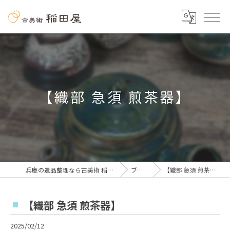
【織部 急須 煎茶器】
兵庫の遺品整理なら古美術 稲田屋
ブログ
【織部 急須 煎茶器】
【織部 急須 煎茶器】
2025/02/12