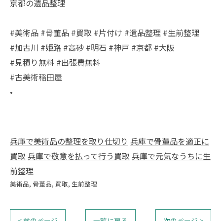
京都の遺品整理
#美術品 #骨董品 #買取 #片付け #遺品整理 #生前整理
#加古川 #姫路 #高砂 #明石 #神戸 #京都 #大阪
#見積り無料 #出張費無料
#古美術稲田屋
•
兵庫で美術品の整理を取り仕切り
兵庫で骨董品を適正に
買取
兵庫で敬意を払って行う買取
兵庫で元気なうちに生
前整理
美術品
骨董品
買取
生前整理
< 前のページ
一覧に戻る
次のページ >