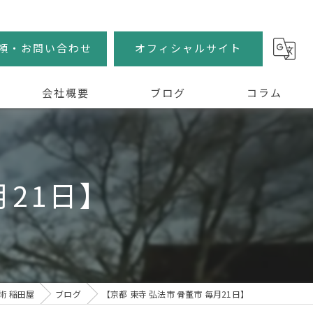
頼・お問い合わせ
オフィシャルサイト
会社概要
ブログ
コラム
月21日】
術 稲田屋
ブログ
【京都 東寺 弘法市 骨董市 毎月21日】