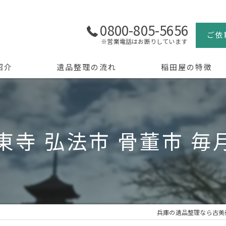
0800-805-5656
ご依
※営業電話はお断りしています
紹介
遺品整理の流れ
稲田屋の特徴
よくある質問
買取
生前整理
東寺 弘法市 骨董市 毎
骨董品
美術品
京都の遺品整理
兵庫の遺品整理なら古美