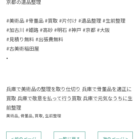
京都の遺品整理
#美術品 #骨董品 #買取 #片付け #遺品整理 #生前整理
#加古川 #姫路 #高砂 #明石 #神戸 #京都 #大阪
#見積り無料 #出張費無料
#古美術稲田屋
•
兵庫で美術品の整理を取り仕切り
兵庫で骨董品を適正に
買取
兵庫で敬意を払って行う買取
兵庫で元気なうちに生
前整理
美術品
骨董品
買取
生前整理
< 前のページ
一覧に戻る
次のページ >