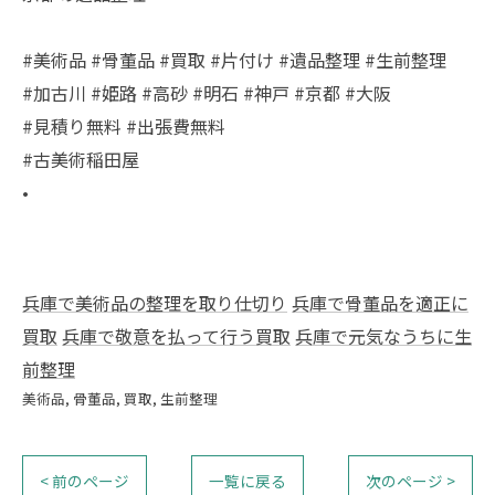
#美術品 #骨董品 #買取 #片付け #遺品整理 #生前整理
#加古川 #姫路 #高砂 #明石 #神戸 #京都 #大阪
#見積り無料 #出張費無料
#古美術稲田屋
•
兵庫で美術品の整理を取り仕切り
兵庫で骨董品を適正に
買取
兵庫で敬意を払って行う買取
兵庫で元気なうちに生
前整理
美術品
骨董品
買取
生前整理
< 前のページ
一覧に戻る
次のページ >