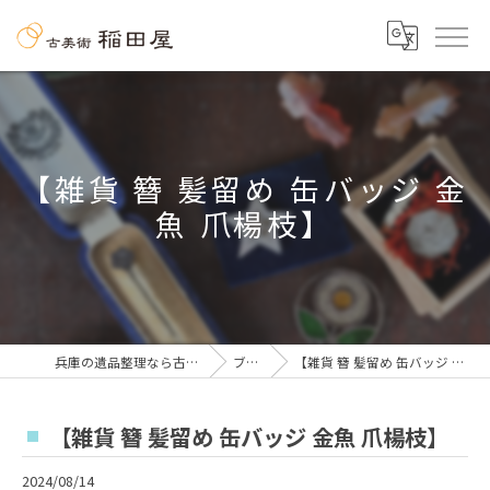
【雑貨 簪 髪留め 缶バッジ 金
魚 爪楊枝】
兵庫の遺品整理なら古美術 稲田屋
ブログ
【雑貨 簪 髪留め 缶バッジ 金魚 爪楊枝】
【雑貨 簪 髪留め 缶バッジ 金魚 爪楊枝】
2024/08/14