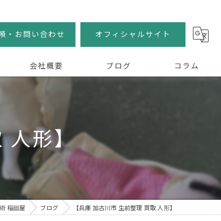
頼・お問い合わせ
オフィシャルサイト
会社概要
ブログ
コラム
取 人形】
術 稲田屋
ブログ
【兵庫 加古川市 生前整理 買取 人形】