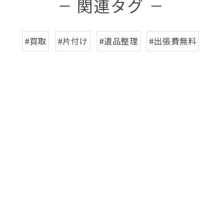
関連タグ
#買取
#片付け
#遺品整理
#出張費無料