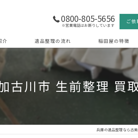
0800-805-5656
ご依
※営業電話はお断りしています
紹介
遺品整理の流れ
稲田屋の特徴
よくある質問
買取
生前整理
加古川市 生前整理 買
骨董品
美術品
京都の遺品整理
兵庫の遺品整理なら古美