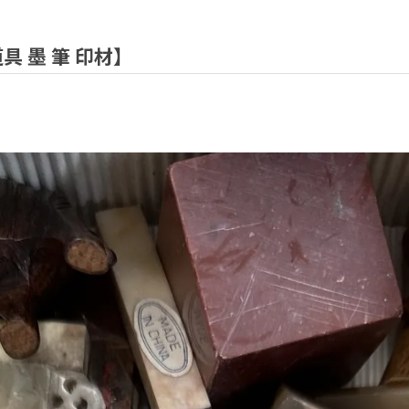
具 墨 筆 印材】