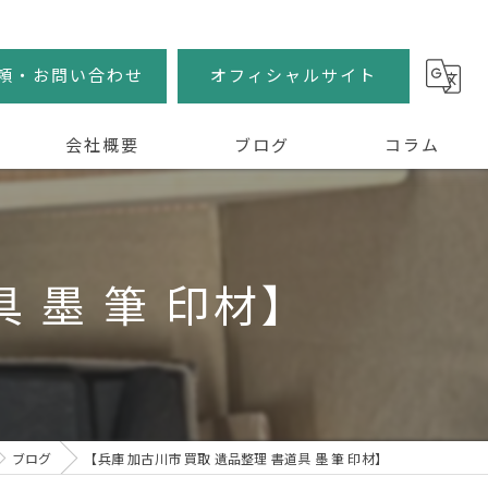
頼・お問い合わせ
オフィシャルサイト
会社概要
ブログ
コラム
 墨 筆 印材】
ブログ
【兵庫 加古川市 買取 遺品整理 書道具 墨 筆 印材】