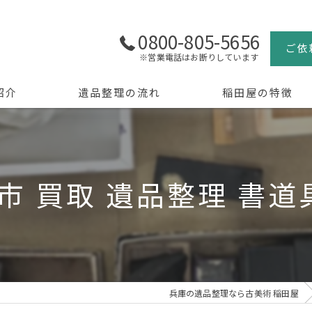
0800-805-5656
ご依
※営業電話はお断りしています
紹介
遺品整理の流れ
稲田屋の特徴
よくある質問
買取
生前整理
市 買取 遺品整理 書道具
骨董品
美術品
京都の遺品整理
兵庫の遺品整理なら古美術 稲田屋