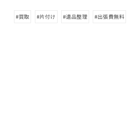
#買取
#片付け
#遺品整理
#出張費無料