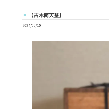
【古木南天䑓】
2024/02/10