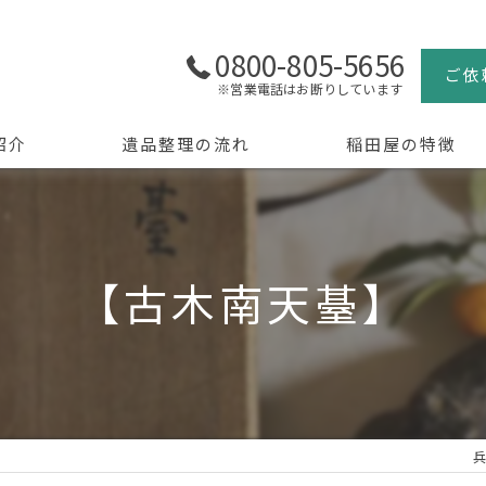
0800-805-5656
ご依
※営業電話はお断りしています
紹介
遺品整理の流れ
稲田屋の特徴
よくある質問
買取
生前整理
【古木南天䑓】
骨董品
美術品
京都の遺品整理
兵