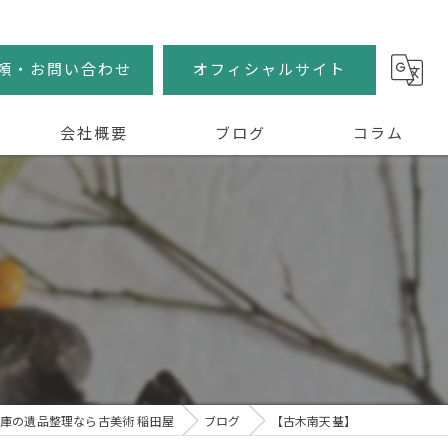
頼・お問い合わせ
オフィシャルサイト
会社概要
ブログ
コラム
庫の遺品整理なら古美術 稲田屋
ブログ
【古木南天䑓】