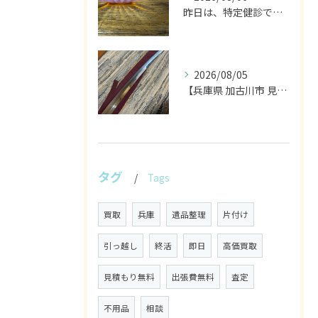
昨日は、特定健診でした。
2026/08/05
【兵庫県 加古川市 見積り 日本刀 刀剣 武具】
タグ
Tags
買取
兵庫
遺品整理
片付け
引っ越し
終活
即日
高価買取
見積もり無料
出張費無料
査定
不用品
相談