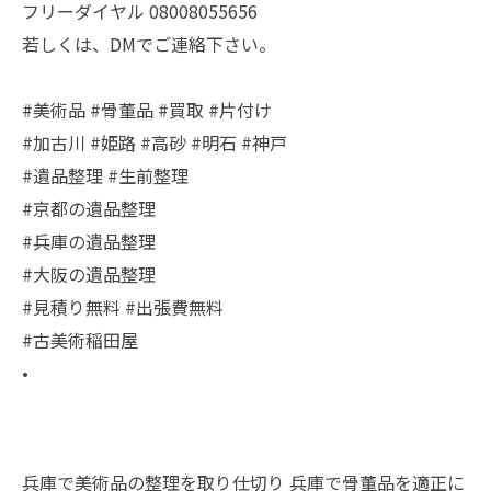
フリーダイヤル 08008055656
若しくは、DMでご連絡下さい。
#美術品 #骨董品 #買取 #片付け
#加古川 #姫路 #高砂 #明石 #神戸
#遺品整理 #生前整理
#京都の遺品整理
#兵庫の遺品整理
#大阪の遺品整理
#見積り無料 #出張費無料
#古美術稲田屋
•
兵庫で美術品の整理を取り仕切り
兵庫で骨董品を適正に